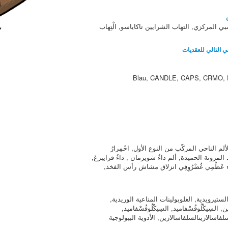
صبي المركزي, التهاب الشرايين تاكاياسو, الْتِهاب
ي التالي للعقديات
Blau, CANDLE, CAPS, CRMO, 
لم الناحي المركّب من النوع الأول, احْمِرارُ
 فرط المرونة الحميدة, ألم داءُ شويرمان , داءُ فرايبرغ,
اء عَظْمِي غُضْرُوِفِي انزلاق مشاش رأس الفخذ,
تيرويدية, الغلوبولينات المناعية الوريدية,
 السِيكْلُوفُسْفاميد, السِيكْلُوفُسْفاميد,
لفاسالازينالسلفاسالازين, الأدوية البيولوجية