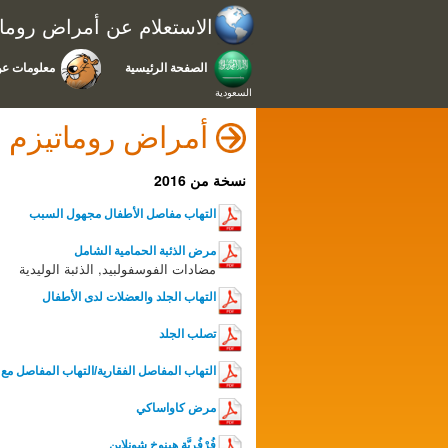
الاستعلام عن أمراض رومات
الصفحة الرئيسية
معلومات عن
السعودية
أمراض روماتيزم ا
نسخة من 2016
التهاب مفاصل الأطفال مجهول السبب
مرض الذئبة الحمامية الشامل
مضادات الفوسفولبيد, الذئبة الوليدية
التهاب الجلد والعضلات لدى الأطفال
تصلب الجلد
التهاب المفاصل الفقارية/التهاب المفاصل مع التهاب الارتكا
مرض كاواساكي
فُرْفُرِيَّة هينوخ شونلاين