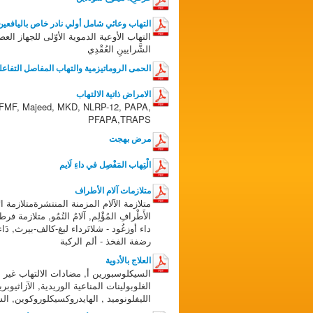
التهاب وعائي شامل أولي نادر خاص باليافعين
التهاب الأوعية الدموية الأوّلى للجهاز الع
الشَّرايينِ العُقْدِي
الحمى الروماتيزمية والتهاب المفاصل التفاعل
الامراض ذاتية الالتهاب
FMF, Majeed, MKD, NLRP-12, PAPA,
PFAPA,TRAPS
مرض بهجت
الْتِهاب المَفْصِل في داءِ لَايم
متلازمات آلام الأطراف
متلازمة الآلام المزمنة المنتشرةمتلازمة الأ
الأَطْرافِ المُؤْلِم, آلامُ النُمُو, متلازمة
داء أوزغُود - شلاتَرداء ليغ-كالف-بيرث, دَ
رضفة الفخذ - ألم الركبة
العلاج بالأدوية
السيكلوسبورين أ, مضادات الالتهاب غير الس
الغلوبولينات المناعية الوريدية, الآزاثيوبرين,
الليفلونوميد , الهايدروكسيكلوروكوين, الس