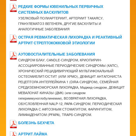
РЕДКИЕ ФОРМЫ ЮВЕНИЛЬНЫХ ПЕРВИЧНЫХ
СИСТЕМНЫХ ВАСКУЛИТОВ
УЗЕЛКОВЫЙ ПОЛИАРТЕРИИТ, АРТЕРИИТ ТАКАЯСУ,
ГРАНУЛЕМАТОЗ ВЕГЕНЕРА, ДРУГИЕ ВАСКУЛИТЫ И
АНАЛОГИЧНЫЕ ЗАБОЛЕВАНИЯ
ОСТРАЯ РЕВМАТИЧЕСКАЯ ЛИХОРАДКА И РЕАКТИВНЫЙ
АРТРИТ СТРЕПТОКОККОВОЙ ЭТИОЛОГИИ
АУТОВОСПАЛИТЕЛЬНЫЕ ЗАБОЛЕВАНИЯ
СИНДРОМ БЛАУ, CANDLE-СИНДРОМ, КРИОПИРИН-
АССОЦИИРОВАННЫЕ ПЕРИОДИЧЕСКИЕ СИНДРОМЫ (КАПС),
ХРОНИЧЕСКИЙ РЕЦИДИВИРУЮЩИЙ МУЛЬТИФОКАЛЬНЫЙ
ОСТЕОМИЕЛИТ/ОСТИТ (ИЛИ ХРМО), ДЕФИЦИТ АНТАГОНИСТА
РЕЦЕПТОРА ИНТЕРЛЕЙКИНА 1 (DIRA-СИНДРОМ), СЕМЕЙНАЯ
СРЕДИЗЕМНОМОРСКАЯ ЛИХОРАДКА, Маджид-синдром, ДЕФИЦИТ
МЕВАЛОНАТ-КИНАЗЫ (ДМК) (или синдром
гипериммуноглобулинемии), ВОЗВРАТНАЯ ЛИХОРАДКА,
ОБУСЛОВЛЕННАЯ NALP-12, PAPA-СИНДРОМ, ПЕРИОДИЧЕСКАЯ
ЛИХОРАДКА С АФТОЗНЫМ СТОМАТИТОМ, ФАРИНГИТОМ,
ЛИМФАДЕНИТОМ (PFAPA), TRAPS-СИНДРОМ.
БОЛЕЗНЬ БЕХЧЕТА
АРТРИТ ЛАЙМА