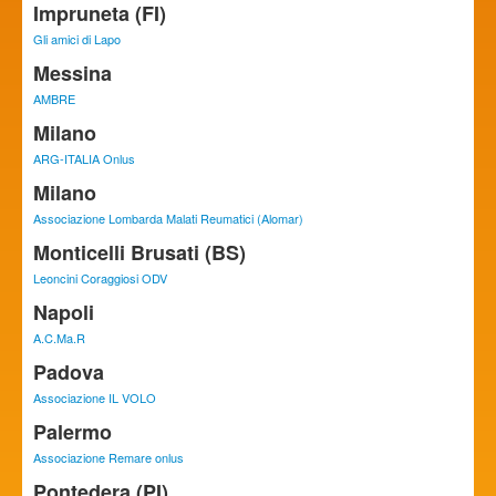
Impruneta (FI)
Gli amici di Lapo
Messina
AMBRE
Milano
ARG-ITALIA Onlus
Milano
Associazione Lombarda Malati Reumatici (Alomar)
Monticelli Brusati (BS)
Leoncini Coraggiosi ODV
Napoli
A.C.Ma.R
Padova
Associazione IL VOLO
Palermo
Associazione Remare onlus
Pontedera (PI)