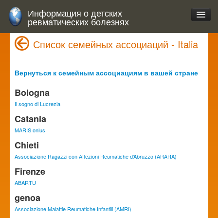
Информация о детских
ревматических болезнях
Список семейных ассоциаций - Italia
Вернуться к семейным ассоциациям в вашей стране
Bologna
Il sogno di Lucrezia
Catania
MARIS onlus
Chieti
Associazione Ragazzi con Affezioni Reumatiche d’Abruzzo (ARARA)
Firenze
ABARTU
genoa
Associazione Malattie Reumatiche Infantili (AMRI)