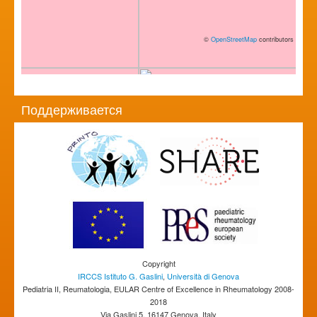
©
OpenStreetMap
contributors
Поддерживается
Copyright
IRCCS Istituto G. Gaslini
,
Università di Genova
Pediatria II, Reumatologia, EULAR Centre of Excellence in Rheumatology 2008-
2018
Via Gaslini 5, 16147 Genova, Italy