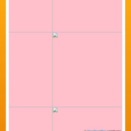
©
OpenStreetMap
contributors