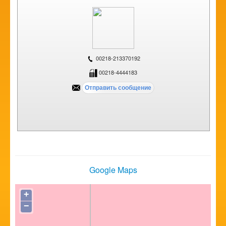
00218-213370192
00218-4444183
Google Maps
+
−