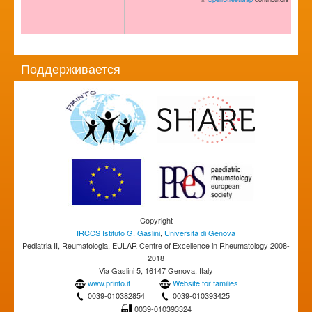
Поддерживается
Copyright
IRCCS Istituto G. Gaslini
,
Università di Genova
Pediatria II, Reumatologia, EULAR Centre of Excellence in Rheumatology 2008-
2018
Via Gaslini 5, 16147 Genova, Italy
www.printo.it
Website for families
0039-010382854
0039-010393425
0039-010393324