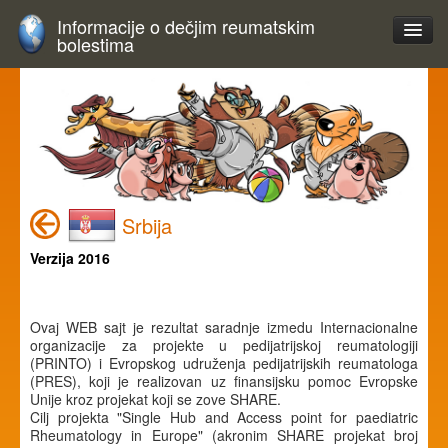
Informacije o dečjim reumatskim
bolestima
Srbija
Verzija 2016
Ovaj WEB sajt je rezultat saradnje izmedu Internacionalne
organizacije za projekte u pedijatrijskoj reumatologiji
(PRINTO) i Evropskog udruženja pedijatrijskih reumatologa
(PRES), koji je realizovan uz finansijsku pomoc Evropske
Unije kroz projekat koji se zove SHARE.
Cilj projekta "Single Hub and Access point for paediatric
Rheumatology in Europe" (akronim SHARE projekat broj