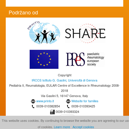
Podržano od
Copyright
IRCCS Istituto G. Gaslini
,
Università di Genova
Pediatria II, Reumatologia, EULAR Centre of Excellence in Rheumatology 2008-
2018
Via Gaslini 5, 16147 Genova, Italy
www.printo.it
Website for families
0039-010382854
0039-010393425
0039-010393324
This website uses cookies. By continuing to browse the website you are agreeing to our us
of cookies.
Learn more
Accept cookies