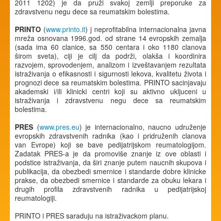
2011 1202) je da pruži svakoj zemlji preporuke za
zdravstvenu negu dece sa reumatskim bolestima.
PRINTO
(
www.printo.it
) j neprofitabilna internacionalna javna
mreža osnovana 1996.god. od strane 14 evropskih zemalja
(sada ima 60 clanice, sa 550 centara i oko 1180 clanova
širom sveta), ciji je cilj da podrži, olakša i koordinira
razvojem, sprovodenjem, analizom i izveštavanjem rezultata
istraživanja o efikasnosti i sigurnosti lekova, kvalitetu života i
prognozi dece sa reumatskim bolestima. PRINTO sacinjavaju
akademski i/ili klinicki centri koji su aktivno ukljuceni u
istraživanja i zdravstvenu negu dece sa reumatskim
bolestima.
PRES
(
www.pres.eu
) je internacionalno, naucno udruženje
evropskih zdravstvenih radnika (kao i pridruženih clanova
van Evrope) koji se bave pedijatrijskom reumatologijom.
Zadatak PRES-a je da promoviše znanje iz ove oblasti i
podstice istraživanja, da širi znanje putem naucnih skupova i
publikacija, da obezbedi smernice i standarde dobre klinicke
prakse, da obezbedi smernice i standarde za obuku lekara i
drugih profila zdravstvenih radnika u pedijatrijskoj
reumatologiji.
PRINTO i PRES saraduju na istraživackom planu.