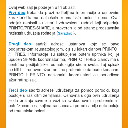
Ovaj web sajt je podeljen u tri oblasti:
Prvi deo
treba da pruži roditeljima informacije o osnovnim
karakteristikama najcešcih reumatskih bolesti dece. Ovaj
odeljak napisali su lekari i zdravstveni radnici koji pripadaju
PRINTO/PRES/SHARE, a proveren je od strane predstavnika
razlicitih udružeja roditelja (
).
Saradnici
Drugi deo
sadrži adrese ustanova koje se bave
pedijatrijskom reumatologijom, ciji su lekari clanovi PRINTO i
/ili PRES. Informacije su sakupljene putem upitnika koji je
upucen SHARE koordinatorima, PRINTO i PRES clanovima u
centrima pedijatrijske reumatologije širom sveta. Taj spisak
ce biti biti redovno ažuriran i ne pretenduje da bude konacan.
PRINTO i PRINTO nacionalni koordinatori ce periodicno
ažurirati spisak.
Treci deo
sadrži adrese udruženja za pomoc porodici, koja
postoje u razlicitm zemljama. Osnovna uloga ovih udruženja
je da pružaju savete u vezi sa svakodnevnim problemima i
poteškocama sa kojima se suocava porodica cije dete boluje
od reumatske bolesti.