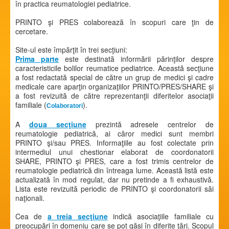
în practica reumatologiei pediatrice.
PRINTO şi PRES colaborează în scopuri care ţin de
cercetare.
Site-ul este împărţit în trei secţiuni:
Prima parte
este destinată informării părinţilor despre
caracteristicile bolilor reumatice pediatrice. Această secţiune
a fost redactată special de către un grup de medici şi cadre
medicale care aparţin organizaţiilor PRINTO/PRES/SHARE şi
a fost revizuită de către reprezentanţii diferitelor asociaţii
familiale (
).
Colaboratori
A
doua secţiune
prezintă adresele centrelor de
reumatologie pediatrică, ai căror medici sunt membri
PRINTO şi/sau PRES. Informaţiile au fost colectate prin
intermediul unui chestionar elaborat de coordonatorii
SHARE, PRINTO şi PRES, care a fost trimis centrelor de
reumatologie pediatrică din întreaga lume. Această listă este
actualizată în mod regulat, dar nu pretinde a fi exhaustivă.
Lista este revizuită periodic de PRINTO şi coordonatorii săi
naţionali.
Cea de
a treia secţiune
indică asociaţiile familiale cu
preocupări în domeniu care se pot găsi în diferite ţări. Scopul