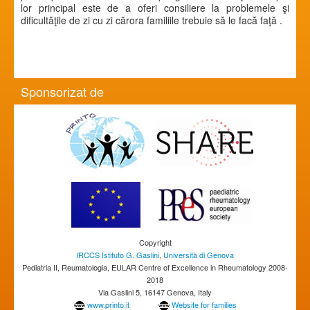
lor principal este de a oferi consiliere la problemele şi
dificultăţile de zi cu zi cărora familiile trebuie să le facă faţă .
Sponsorizat de
Copyright
IRCCS Istituto G. Gaslini
,
Università di Genova
Pediatria II, Reumatologia, EULAR Centre of Excellence in Rheumatology 2008-
2018
Via Gaslini 5, 16147 Genova, Italy
www.printo.it
Website for families