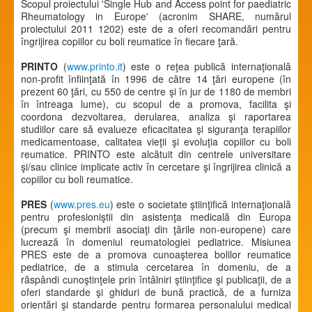
Scopul proiectului 'Single Hub and Access point for paediatric
Rheumatology in Europe' (acronim SHARE, numărul
proiectului 2011 1202) este de a oferi recomandări pentru
îngrijirea copiilor cu boli reumatice în fiecare ţară.
PRINTO
(
www.printo.it
) este o reţea publică internaţională
non-profit înfiinţată în 1996 de către 14 ţări europene (în
prezent 60 ţări, cu 550 de centre şi în jur de 1180 de membri
în întreaga lume), cu scopul de a promova, facilita şi
coordona dezvoltarea, derularea, analiza şi raportarea
studiilor care să evalueze eficacitatea şi siguranţa terapiilor
medicamentoase, calitatea vieţii şi evoluţia copiilor cu boli
reumatice. PRINTO este alcătuit din centrele universitare
şi/sau clinice implicate activ în cercetare şi îngrijirea clinică a
copiilor cu boli reumatice.
PRES
(
www.pres.eu
) este o societate ştiinţifică internaţională
pentru profesioniştii din asistenţa medicală din Europa
(precum şi membrii asociaţi din ţările non-europene) care
lucrează în domeniul reumatologiei pediatrice. Misiunea
PRES este de a promova cunoaşterea bolilor reumatice
pediatrice, de a stimula cercetarea în domeniu, de a
răspândi cunoştinţele prin întâlniri ştiinţifice şi publicaţii, de a
oferi standarde şi ghiduri de bună practică, de a furniza
orientări şi standarde pentru formarea personalului medical