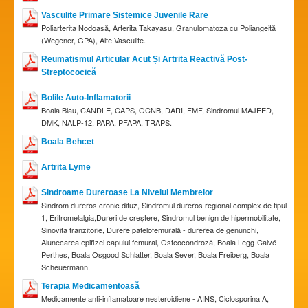
Vasculite Primare Sistemice Juvenile Rare
Poliarterita Nodoasă, Arterita Takayasu, Granulomatoza cu Poliangeită
(Wegener, GPA), Alte Vasculite.
Reumatismul Articular Acut Și Artrita Reactivă Post-
Streptococică
Bolile Auto-Inflamatorii
Boala Blau, CANDLE, CAPS, OCNB, DARI, FMF, Sindromul MAJEED,
DMK, NALP-12, PAPA, PFAPA, TRAPS.
Boala Behcet
Artrita Lyme
Sindroame Dureroase La Nivelul Membrelor
Sindrom dureros cronic difuz, Sindromul dureros regional complex de tipul
1, Eritromelalgia,Dureri de creștere, Sindromul benign de hipermobilitate,
Sinovita tranzitorie, Durere patelofemurală - durerea de genunchi,
Alunecarea epifizei capului femural, Osteocondroză, Boala Legg-Calvé-
Perthes, Boala Osgood Schlatter, Boala Sever, Boala Freiberg, Boala
Scheuermann.
Terapia Medicamentoasă
Medicamente anti-inflamatoare nesteroidiene - AINS, Ciclosporina A,