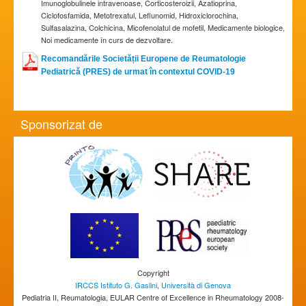
Imunoglobulinele intravenoase, Corticosteroizii, Azatioprina,
Ciclofosfamida, Metotrexatul, Leflunomid, Hidroxiclorochina,
Sulfasalazina, Colchicina, Micofenolatul de mofetil, Medicamente biologice,
Noi medicamente în curs de dezvoltare.
Recomandările Societății Europene de Reumatologie
Pediatrică (PRES) de urmat în contextul COVID-19
Sponsorizat de
Copyright
IRCCS Istituto G. Gaslini
,
Università di Genova
Pediatria II, Reumatologia, EULAR Centre of Excellence in Rheumatology 2008-