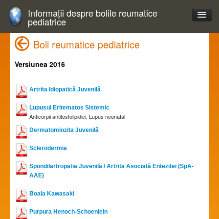
Informații despre bolile reumatice
pediatrice
Boli reumatice pediatrice
Versiunea 2016
Artrita Idiopatică Juvenilă
Lupusul Eritematos Sistemic
Anticorpii antifosfolipidici, Lupus neonatal
Dermatomiozita Juvenilă
Sclerodermia
Spondilartropatia Juvenilă / Artrita Asociată Entezitei (SpA-
AAE)
Boala Kawasaki
Purpura Henoch-Schoenlein