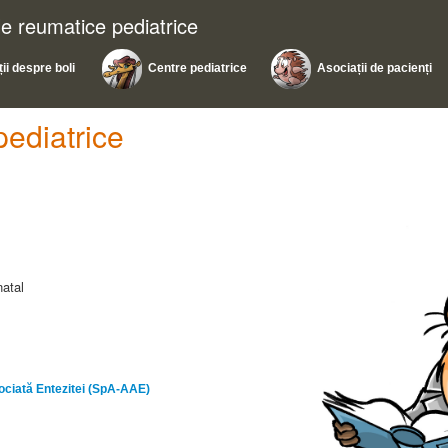
ile reumatice pediatrice
ii despre boli
Centre pediatrice
Asociații de pacienți
pediatrice
natal
sociată Entezitei (SpA-AAE)