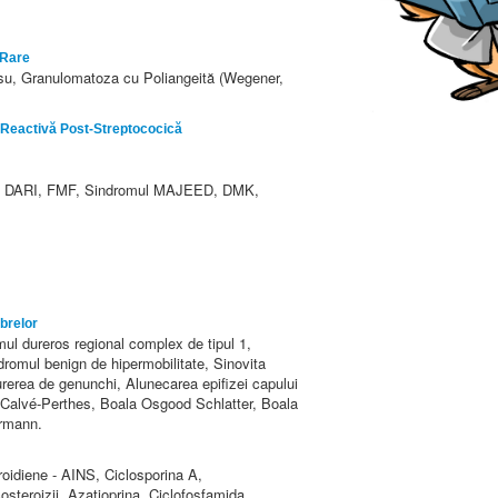
 Rare
asu, Granulomatoza cu Poliangeită (Wegener,
a Reactivă Post-Streptococică
 DARI, FMF, Sindromul MAJEED, DMK,
brelor
ul dureros regional complex de tipul 1,
ndromul benign de hipermobilitate, Sinovita
durerea de genunchi, Alunecarea epifizei capului
Calvé-Perthes, Boala Osgood Schlatter, Boala
ermann.
oidiene - AINS, Ciclosporina A,
osteroizii, Azatioprina, Ciclofosfamida,