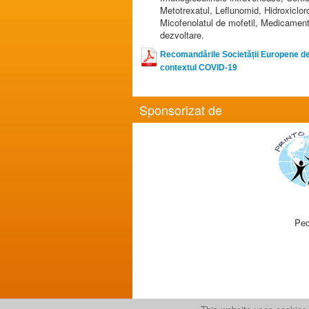
Metotrexatul, Leflunomid, Hidroxiclor
Micofenolatul de mofetil, Medicament
dezvoltare.
Recomandările Societății Europene de
contextul COVID-19
Sponsorizat de
Ped