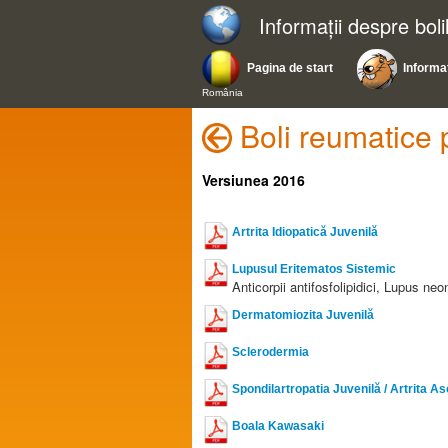
Informații despre bol
Pagina de start
Informaț
România
Boli reumatice 
Versiunea 2016
Artrita Idiopatică Juvenilă
Lupusul Eritematos Sistemic
Anticorpii antifosfolipidici, Lupus neo
Dermatomiozita Juvenilă
Sclerodermia
Spondilartropatia Juvenilă / Artrita A
Boala Kawasaki