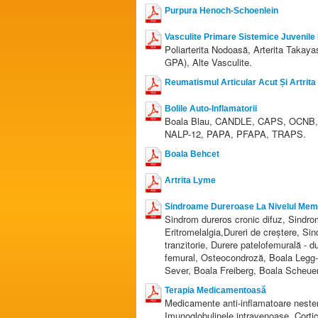
Purpura Henoch-Schoenlein
Vasculite Primare Sistemice Juvenile
Poliarterita Nodoasă, Arterita Takay
GPA), Alte Vasculite.
Reumatismul Articular Acut Și Artrit
Bolile Auto-Inflamatorii
Boala Blau, CANDLE, CAPS, OCNB,
NALP-12, PAPA, PFAPA, TRAPS.
Boala Behcet
Artrita Lyme
Sindroame Dureroase La Nivelul Mem
Sindrom dureros cronic difuz, Sindrom
Eritromelalgia,Dureri de creștere, Si
tranzitorie, Durere patelofemurală - 
femural, Osteocondroză, Boala Legg-
Sever, Boala Freiberg, Boala Scheu
Terapia Medicamentoasă
Medicamente anti-inflamatoare nester
Imunoglobulinele intravenoase, Cortic