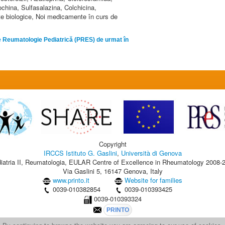
ochina, Sulfasalazina, Colchicina,
e biologice, Noi medicamente în curs de
 Reumatologie Pediatrică (PRES) de urmat în
Copyright
IRCCS Istituto G. Gaslini
,
Università di Genova
iatria II, Reumatologia, EULAR Centre of Excellence in Rheumatology 2008-
Via Gaslini 5, 16147 Genova, Italy
www.printo.it
Website for families
0039-010382854
0039-010393425
0039-010393324