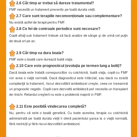
2.6 Cât timp ar trebui să dureze tratamentul?
FMF necesită un tratament preventiv pe toată durata vieții.
2.7 Care sunt terapiile neconvenționale sau complementare?
Nu există astfel de terapii pentru FMF.
2.8 Ce fel de controale periodice sunt necesare?
Copiii aflaţi sub tratament trebuie să facă analize de sânge şi de urină cel puţin
de două ori pe an.
2.9 Cât timp va dura boala?
FMF este o boală care durează toată viaţa.
2.10 Care este prognosticul (evoluţia pe termen lung a bolii)?
Dacă boala este tratată corespunzător cu colchicină, toată viaţa, copiii cu FMF
vor avea o viaţă normală. Dacă diagnosticul este întârziat, sau dacă nu există
complianţă la tratament, riscul dezvoltării amiloidozei creşte, ceea ce înseamnă
un prognostic negativ. Copiii care dezvoltă amiloidoză pot necesita un transplant
de rinichi. Retardul creşterii nu este o problemă majoră în FMF.
2.11 Este posibilă vindecarea completă?
Nu, pentru că este o boală genetică. Cu toate acestea, terapia cu colchicină
administrată pe toată durata vieţii îi oferă pacientului şansa la o viaţă normală,
fără restricţii şi fără riscul dezvoltării amiloidozei.