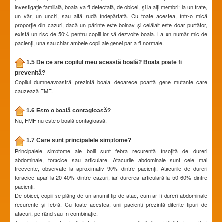
investigaţie familială, boala va fi detectată, de obicei, şi la alţi membri: la un frate,
un văr, un unchi, sau altă rudă îndepărtată. Cu toate acestea, într-o mică
proporţie din cazuri, dacă un părinte este bolnav şi celălalt este doar purtător,
există un risc de 50% pentru copiii lor să dezvolte boala. La un număr mic de
pacienți, una sau chiar ambele copii ale genei par a fi normale.
1.5 De ce are copilul meu această boală? Boala poate fi
prevenită?
Copilul dumneavoastră prezintă boala, deoarece poartă gene mutante care
cauzează FMF.
1.6 Este o boală contagioasă?
Nu, FMF nu este o boală contagioasă.
1.7 Care sunt principalele simptome?
Principalele simptome ale bolii sunt febra recurentă însoțită de dureri
abdominale, toracice sau articulare. Atacurile abdominale sunt cele mai
frecvente, observate la aproximativ 90% dintre pacienți. Atacurile de dureri
toracice apar la 20-40% dintre cazuri, iar durerea articulară la 50-60% dintre
pacienţi.
De obicei, copiii se plâng de un anumit tip de atac, cum ar fi dureri abdominale
recurente și febră. Cu toate acestea, unii pacienți prezintă diferite tipuri de
atacuri, pe rând sau în combinație.
Aceste atacuri sunt auto-limitate (ceea ce înseamnă că dispar fără tratament) şi