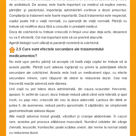
de amiloidoză. De aceea, este foarte important ca medicul să explice mereu,
părinţilor şi pacientului, importanţa administrării continue a dozei prescrise.
Complianța la tratament este foarte importantă. Dacă tratamentul este respectat,
copilul poate trăi o viață normală, cu speranță de viață normală. Părinții nu
trebuie să modifice doza fără a consulta în prealabil medicul.
Doza de colchicină nu trebuie crescută în timpul unui atac deja activ, deoarece
nu va fi eficientă. Cel mai important este să se prevină atacurile.
Agenții biologici sunt utilizați la pacienții rezistenți la colchicină.
2.5 Care sunt efectele secundare ale tratamentului
medicamentos?
Nu este uşor pentru părinţi să accepte că toată viaţa copilul lor trebuie să ia
aceste pastile. Părinții sunt adesea îngrijorați cu privire la potențialele efecte
secundare ale colchicinei. Acesta este însă un medicament sigur, cu efecte
secundare minore, care răspund de obicei la reducerea dozei. Cea mai
frecventă reacție adversă este diareea.
Unii copii nu pot tolera doza administrată, din cauza scaunelor frecvente,
apoase. În astfel de cazuri, doza trebuie redusă până când este tolerată și apoi
încet, cu pași mici, crescută din nou la doza adecvată. Lactoza din dietă ar
putea fi, de asemenea, redusă pentru aproximativ 3 săptămâni, iar simptomele
gastrointestinale adesea dispar.
Alte reacții adverse includ greață, vărsături și crampe abdominale. În cazuri
rare, acestea pot provoca slăbiciune musculară. Numărul celulelor din sânge
(hematii, leucocite, trombocite) poate scădea uneori, dar revine la normal odată
cu reducerea dozei.