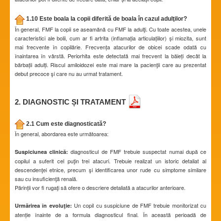
1.10 Este boala la copii diferită de boala în cazul adulţilor?
În general, FMF la copii se aseamănă cu FMF la adulţi. Cu toate acestea, unele
caracteristici ale bolii, cum ar fi artrita (inflamația articulațiilor) și miozita, sunt
mai frecvente în copilărie. Frecvența atacurilor de obicei scade odată cu
înaintarea în vârstă. Periorhita este detectată mai frecvent la băieți decât la
bărbații adulți. Riscul amiloidozei este mai mare la pacienţii care au prezentat
debut precoce şi care nu au urmat tratament.
2. DIAGNOSTIC ȘI TRATAMENT
2.1 Cum este diagnosticată?
În general, abordarea este următoarea:
diagnosticul de FMF trebuie suspectat numai după ce
Suspiciunea clinică:
copilul a suferit cel puţin trei atacuri. Trebuie realizat un istoric detaliat al
descendenţei etnice, precum şi identificarea unor rude cu simptome similare
sau cu insuficienţă renală.
Părinții vor fi rugaţi să ofere o descriere detaliată a atacurilor anterioare.
Un copil cu suspiciune de FMF trebuie monitorizat cu
Urmărirea în evoluţie:
atenție înainte de a formula diagnosticul final. În această perioadă de