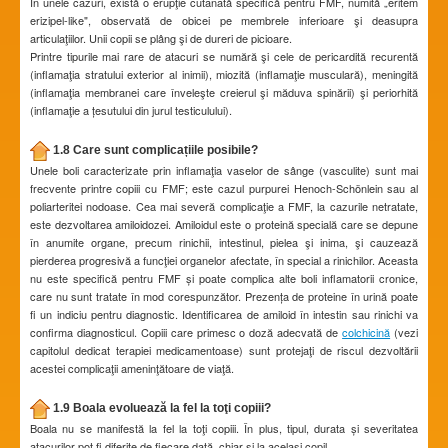
În unele cazuri, există o erupţie cutanată specifică pentru FMF, numită „eritem
erizipel-like", observată de obicei pe membrele inferioare şi deasupra
articulaţiilor. Unii copii se plâng şi de dureri de picioare.
Printre tipurile mai rare de atacuri se numără şi cele de pericardită recurentă
(inflamaţia stratului exterior al inimii), miozită (inflamaţie musculară), meningită
(inflamaţia membranei care înveleşte creierul şi măduva spinării) şi periorhită
(inflamaţie a țesutului din jurul testiculului).
1.8 Care sunt complicațiile posibile?
Unele boli caracterizate prin inflamaţia vaselor de sânge (vasculite) sunt mai
frecvente printre copiii cu FMF; este cazul purpurei Henoch-Schönlein sau al
poliarteritei nodoase. Cea mai severă complicaţie a FMF, la cazurile netratate,
este dezvoltarea amiloidozei. Amiloidul este o proteină specială care se depune
în anumite organe, precum rinichii, intestinul, pielea şi inima, şi cauzează
pierderea progresivă a funcţiei organelor afectate, în special a rinichilor. Aceasta
nu este specifică pentru FMF și poate complica alte boli inflamatorii cronice,
care nu sunt tratate în mod corespunzător. Prezența de proteine în urină poate
fi un indiciu pentru diagnostic. Identificarea de amiloid în intestin sau rinichi va
confirma diagnosticul. Copiii care primesc o doză adecvată de
colchicină
(vezi
capitolul dedicat terapiei medicamentoase) sunt protejaţi de riscul dezvoltării
acestei complicaţii ameninţătoare de viaţă.
1.9 Boala evoluează la fel la toţi copiii?
Boala nu se manifestă la fel la toţi copiii. În plus, tipul, durata și severitatea
atacurilor pot fi diferite de fiecare dată, chiar și la același copil.