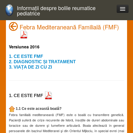
Informații despre bolile reumatice
pediatrice
Febra Mediteraneană Familială (FMF)
Versiunea 2016
1. CE ESTE FMF
2. DIAGNOSTIC ȘI TRATAMENT
3. VIAȚA DE ZI CU ZI
1. CE ESTE FMF
1.1 Ce este această boală?
Febra familială mediteraneană (FMF) este o boală cu transmitere genetică.
Pacienții suferă de crize recurente de febră, însoțite de dureri abdominale sau
toracice sau de durere şi tumefiere articulară. Boala afectează în general
persoanele din bazinul Mediteranei şi din Orientul Mijlociu, în special evrei (mai