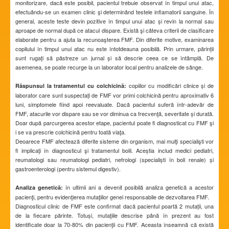
monitorizare, dacă este posibil, pacientul trebuie observat în timpul unui atac,
efectuându-se un examen clinic şi determinând testele inflamatorii sanguine. În
general, aceste teste devin pozitive în timpul unui atac și revin la normal sau
aproape de normal după ce atacul dispare. Există şi câteva criterii de clasificare
elaborate pentru a ajuta la recunoaşterea FMF. Din diferite motive, examinarea
copilului în timpul unui atac nu este întotdeauna posibilă. Prin urmare, părinții
sunt rugați să păstreze un jurnal și să descrie ceea ce se întâmplă. De
asemenea, se poate recurge la un laborator local pentru analizele de sânge.
copiilor cu modificări clinice și de
Răspunsul la tratamentul cu colchicină:
laborator care sunt suspectați de FMF vor primi colchicină pentru aproximativ 6
luni, simptomele fiind apoi reevaluate. Dacă pacientul suferă într-adevăr de
FMF, atacurile vor dispare sau se vor diminua ca frecvenţă, severitate și durată.
Doar după parcurgerea acestor etape, pacientul poate fi diagnosticat cu FMF şi
i se va prescrie colchicină pentru toată viaţa.
Deoarece FMF afectează diferite sisteme din organism, mai mulţi specialişti vor
fi implicaţi în diagnosticul şi tratamentul bolii. Aceștia includ medici pediatri,
reumatologi sau reumatologi pediatri, nefrologi (specialiști în boli renale) și
gastroenterologi (pentru sistemul digestiv).
în ultimii ani a devenit posibilă analiza genetică a acestor
Analiza genetică:
pacienţi, pentru evidenţierea mutaţiilor genei responsabile de dezvoltarea FMF.
Diagnosticul clinic de FMF este confirmat dacă pacientul poartă 2 mutații, una
de la fiecare părinte. Totuși, mutaţiile descrise până în prezent au fost
identificate doar la 70-80% din pacienţii cu FMF. Aceasta înseamnă că există