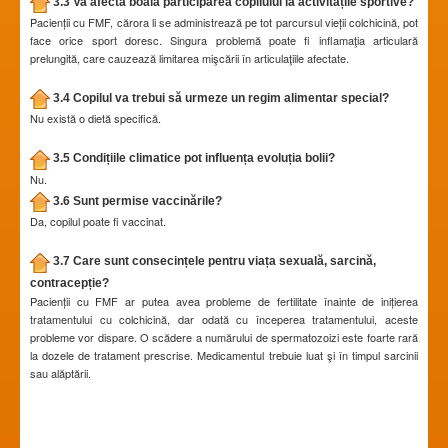
3.3 Va afecta boala participarea copilului la activitățile sportive?
Pacienții cu FMF, cărora li se administrează pe tot parcursul vieții colchicină, pot
face orice sport doresc. Singura problemă poate fi inflamaţia articulară
prelungită, care cauzează limitarea mişcării în articulaţiile afectate.
3.4 Copilul va trebui să urmeze un regim alimentar special?
Nu există o dietă specifică.
3.5 Condițiile climatice pot influența evoluția bolii?
Nu.
3.6 Sunt permise vaccinările?
Da, copilul poate fi vaccinat.
3.7 Care sunt consecințele pentru viața sexuală, sarcină,
contracepție?
Pacienții cu FMF ar putea avea probleme de fertilitate înainte de inițierea
tratamentului cu colchicină, dar odată cu începerea tratamentului, aceste
probleme vor dispare. O scădere a numărului de spermatozoizi este foarte rară
la dozele de tratament prescrise. Medicamentul trebuie luat şi în timpul sarcinii
sau alăptării.