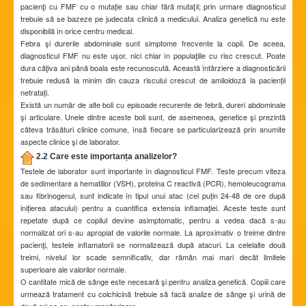
pacienţi cu FMF cu o mutație sau chiar fără mutaţii; prin urmare diagnosticul
trebuie să se bazeze pe judecata clinică a medicului. Analiza genetică nu este
disponibilă în orice centru medical.
Febra şi durerile abdominale sunt simptome frecvente la copii. De aceea,
diagnosticul FMF nu este uşor, nici chiar în populaţiile cu risc crescut. Poate
dura câţiva ani până boala este recunoscută. Această întârziere a diagnosticării
trebuie redusă la minim din cauza riscului crescut de amiloidoză la pacienții
netratați.
Există un număr de alte boli cu episoade recurente de febră, dureri abdominale
şi articulare. Unele dintre aceste boli sunt, de asemenea, genetice şi prezintă
câteva trăsături clinice comune, însă fiecare se particularizează prin anumite
aspecte clinice şi de laborator.
2.2 Care este importanța analizelor?
Testele de laborator sunt importante în diagnosticul FMF. Teste precum viteza
de sedimentare a hematiilor (VSH), proteina C reactivă (PCR), hemoleucograma
sau fibrinogenul, sunt indicate în tipul unui atac (cel puțin 24-48 de ore după
inițierea atacului) pentru a cuantifica extensia inflamaţiei. Aceste teste sunt
repetate după ce copilul devine asimptomatic, pentru a vedea dacă s-au
normalizat ori s-au apropiat de valorile normale. La aproximativ o treime dintre
pacienţi, testele inflamatorii se normalizează după atacuri. La celelalte două
treimi, nivelul lor scade semnificativ, dar rămân mai mari decât limitele
superioare ale valorilor normale.
O cantitate mică de sânge este necesară şi pentru analiza genetică. Copiii care
urmează tratament cu colchicină trebuie să facă analize de sânge şi urină de
două ori pe an, pentru monitorizare.