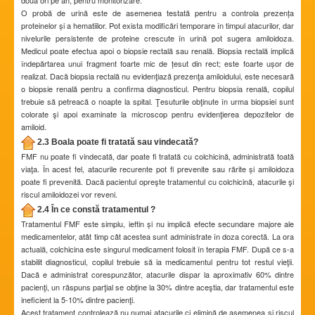
O probă de urină este de asemenea testată pentru a controla prezența
proteinelor și a hematiilor. Pot exista modificări temporare în timpul atacurilor, dar
nivelurile persistente de proteine crescute în urină pot sugera amiloidoza.
Medicul poate efectua apoi o biopsie rectală sau renală. Biopsia rectală implică
îndepărtarea unui fragment foarte mic de țesut din rect; este foarte ușor de
realizat. Dacă biopsia rectală nu evidenţiază prezenţa amiloidului, este necesară
o biopsie renală pentru a confirma diagnosticul. Pentru biopsia renală, copilul
trebuie să petreacă o noapte la spital. Ţesuturile obţinute în urma biopsiei sunt
colorate şi apoi examinate la microscop pentru evidenţierea depozitelor de
amiloid.
2.3 Boala poate fi tratată sau vindecată?
FMF nu poate fi vindecată, dar poate fi tratată cu colchicină, administrată toată
viaţa. În acest fel, atacurile recurente pot fi prevenite sau rărite și amiloidoza
poate fi prevenită. Dacă pacientul opreşte tratamentul cu colchicină, atacurile şi
riscul amiloidozei vor reveni.
2.4 În ce constă tratamentul ?
Tratamentul FMF este simplu, ieftin și nu implică efecte secundare majore ale
medicamentelor, atât timp cât acestea sunt administrate în doza corectă. La ora
actuală, colchicina este singurul medicament folosit în terapia FMF. După ce s-a
stabilit diagnosticul, copilul trebuie să ia medicamentul pentru tot restul vieţii.
Dacă e administrat corespunzător, atacurile dispar la aproximativ 60% dintre
pacienţi, un răspuns parţial se obţine la 30% dintre aceştia, dar tratamentul este
ineficient la 5-10% dintre pacienţi.
Acest tratament controlează nu numai atacurile ci elimină de asemenea și riscul