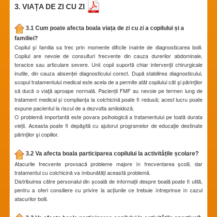
3. VIAȚA DE ZI CU ZI
3.1 Cum poate afecta boala viața de zi cu zi a copilului și a
familiei?
Copilul şi familia sa trec prin momente dificile înainte de diagnosticarea bolii.
Copilul are nevoie de consulturi frecvente din cauza durerilor abdominale,
toracice sau articulare severe. Unii copii suportă chiar intervenţii chirurgicale
inutile, din cauza absenței diagnosticului corect. După stabilirea diagnosticului,
scopul tratamentului medical este acela de a permite atât copilului cât şi părinţilor
să ducă o viaţă aproape normală. Pacienții FMF au nevoie pe termen lung de
tratament medical și complianța la colchicină poate fi redusă; acest lucru poate
expune pacientul la riscul de a dezvolta amiloidoză.
O problemă importantă este povara psihologică a tratamentului pe toată durata
vieții. Aceasta poate fi depăşită cu ajutorul programelor de educaţie destinate
părinţilor şi copiilor.
3.2 Va afecta boala participarea copilului la activitățile școlare?
Atacurile frecvente provoacă probleme majore în frecventarea școlii, dar
tratamentul cu colchicină va îmbunătăți această problemă.
Distribuirea către personalul din școală de informații despre boală poate fi utilă,
pentru a oferi consiliere cu privire la acțiunile ce trebuie întreprinse în cazul
atacurilor bolii.