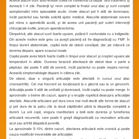
durează 1-4 zile. Pacienţii îşi revin complet la finalul unui atac şi sunt complet
asimptomatici între episoadele acute. Unele atacuri pot fi atât de dureroase,
încât pacientul sau familia solicită ajutor medical. Atacurile abdominale severe
pot mima o apendicită acută, şi de aceea unii pacienţi pot suferi intervenţii
chirurgicale inutile, precum apendicectomia.
Dimpotrivă, alte atacuri sunt foarte uşoare, putând fi confundate cu o indigestie.
Din aceste motive este greu ca aceşti pacienţi să fie diagnosticaţi cu FMF. În
timpul durerii abdominale, copilul este de obicei constipat, dar pe măsură ce
durerea dispare, apare scaunul moale.
Copilul poate avea febră foarte înaltă în timpul unor atacuri şi creşteri uşoare ale
temperaturii în altele. Durerea toracică afectează de obicei doar o parte a
pieptului, dar poate fi atât de severă, încât pacientul nu poate respira normal.
Această simptomatologie dispare în câteva zile.
De obicei, doar o singură articulaţie este afectată în cursul unui atac
(monoartrită). Cel mai frecvent se localizează la o gleznă sau la un genunchi.
Articulaţia poate fi atât de umflată şi dureroasă, încât copilul nu poate merge. În
aproximativ o treime din cazuri, apare şi o erupţie roşietică deasupra articulaţiei
afectate. Atacurile articulare pot dura ceva mai mult decât alte forme de atacuri
și pot dura de la patru zile la două săptămâni până la dispariția completă a
durerii. La unii copii, singura manifestare a bolii este durerea şi tumefierea
articulară recurentă, care poate fi greşit diagnosticată ca reumatism articular
acut sau artrită idiopatică juvenilă.
La aproximativ 5-10% dintre cazuri, afectarea articulară este cronică şi poate
cauza modificări ireversibile ale articulației.