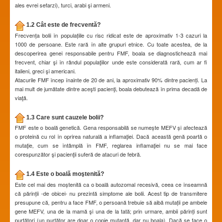
ales evrei sefarzi), turci, arabi şi armeni.
1.2 Cât este de frecventă?
Frecvența bolii în populațiile cu risc ridicat este de aproximativ 1-3 cazuri la
1000 de persoane. Este rară în alte grupuri etnice. Cu toate acestea, de la
descoperirea genei responsabile pentru FMF, boala se diagnostichează mai
frecvent, chiar şi în rândul populaţiilor unde este considerată rară, cum ar fi
italieni, greci şi americani.
Atacurile FMF încep înainte de 20 de ani, la aproximativ 90% dintre pacienți. La
mai mult de jumătate dintre aceşti pacienţi, boala debutează în prima decadă de
viaţă.
1.3 Care sunt cauzele bolii?
FMF este o boală genetică. Gena responsabilă se numește MEFV și afectează
o proteină cu rol în oprirea naturală a inflamaţiei. Dacă această genă poartă o
mutaţie, cum se întâmplă în FMF, reglarea inflamaţiei nu se mai face
corespunzător şi pacienţii suferă de atacuri de febră.
1.4 Este o boală moştenită?
Este cel mai des moștenită ca o boală autozomal recesivă, ceea ce înseamnă
că părinții -de obicei- nu prezintă simptome ale bolii. Acest tip de transmitere
presupune că, pentru a face FMF, o persoană trebuie să aibă mutații pe ambele
gene MEFV, una de la mamă şi una de la tată; prin urmare, ambii părinți sunt
purtători (un purtător are doar o copie mutantă, dar nu boala). Dacă se face o