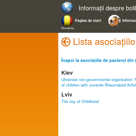
Informații despre bol
Pagina de start
Informaț
România
Lista asociațiil
Înapoi la asociațiile de pacienți din 
Kiev
Ukrainian non-governmental organisation “
of children with Juvenile Rheumatoid Art
Lviv
The Joy of Childhood