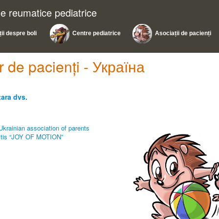
ile reumatice pediatrice
ii despre boli
Centre pediatrice
Asociații de pacienți
or de pacienți - Україна
țara dvs.
Ukrainian association of parents
hritis “JOY OF MOTION”