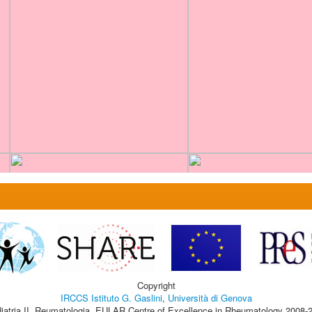
Copyright
IRCCS Istituto G. Gaslini
,
Università di Genova
iatria II, Reumatologia, EULAR Centre of Excellence in Rheumatology 2008-