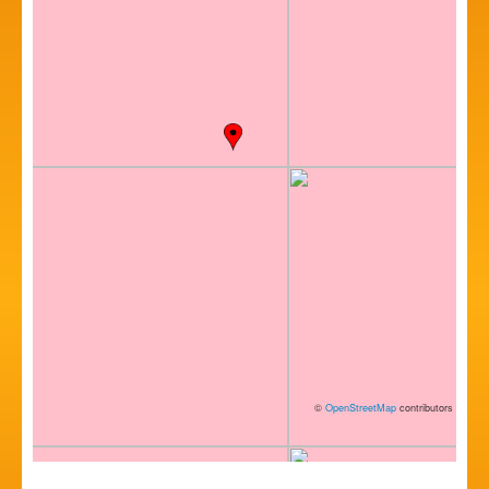
©
OpenStreetMap
contributors