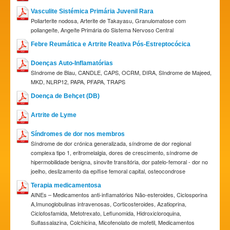
Vasculite Sistémica Primária Juvenil Rara
Poliarterite nodosa, Arterite de Takayasu, Granulomatose com
poliangeíte, Angeíte Primária do Sistema Nervoso Central
Febre Reumática e Artrite Reativa Pós-Estreptocócica
Doenças Auto-Inflamatórias
SIndrome de Blau, CANDLE, CAPS, OCRM, DIRA, SIndrome de Majeed,
MKD, NLRP12, PAPA, PFAPA, TRAPS
Doença de Behçet (DB)
Artrite de Lyme
Síndromes de dor nos membros
Síndrome de dor crónica generalizada, síndrome de dor regional
complexa tipo 1, eritromelalgia, dores de crescimento, síndrome de
hipermobilidade benigna, sinovite transitória, dor patelo-femoral - dor no
joelho, deslizamento da epífise femoral capital, osteocondrose
Terapia medicamentosa
AINEs – Medicamentos anti-inflamatórios Não-esteroides, Ciclosporina
A,Imunoglobulinas intravenosas, Corticosteroides, Azatioprina,
Ciclofosfamida, Metotrexato, Leflunomida, Hidroxicloroquina,
Sulfassalazina, Colchicina, Micofenolato de mofetil, Medicamentos