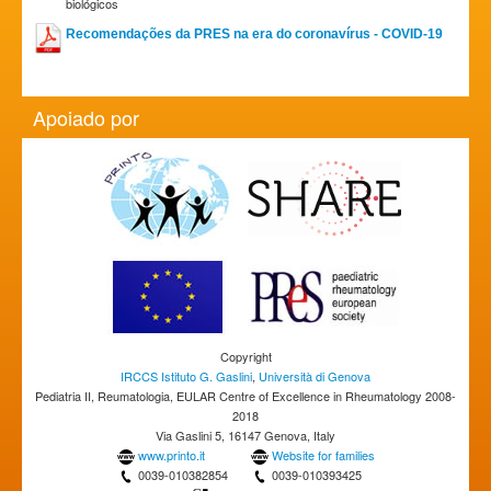
biológicos
Recomendações da PRES na era do coronavírus - COVID-19
Apoiado por
Copyright
IRCCS Istituto G. Gaslini
,
Università di Genova
Pediatria II, Reumatologia, EULAR Centre of Excellence in Rheumatology 2008-
2018
Via Gaslini 5, 16147 Genova, Italy
www.printo.it
Website for families
0039-010382854
0039-010393425