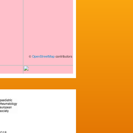
©
OpenStreetMap
contributors
2018