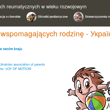
ach reumatycznych w wieku rozwojowym
acja o chorobie
Ośrodki pediatryczne
Stowarzyszenia r
 wspomagających rodzinę - Украї
w twoim kraju
Ukrainian association of parents
hritis “JOY OF MOTION”