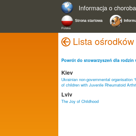
Informacja o chorob
Strona startowa
Inform
Polska
Lista ośrodków
Powrót do stowarzyszeń dla rodzin 
Kiev
Ukrainian non-governmental organisation “
of children with Juvenile Rheumatoid Art
Lviv
The Joy of Childhood