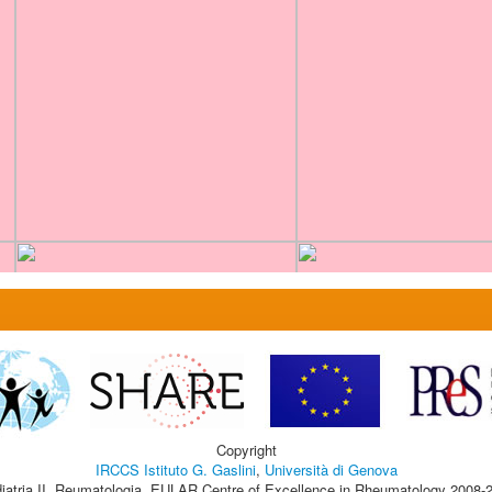
Copyright
IRCCS Istituto G. Gaslini
,
Università di Genova
iatria II, Reumatologia, EULAR Centre of Excellence in Rheumatology 2008-