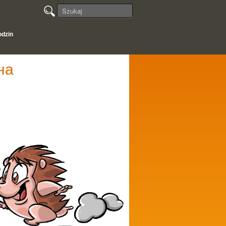
odzin
на