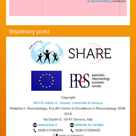
©
OpenStreetMap
contributors
Wspierany przez
Copyright
IRCCS Istituto G. Gaslini
,
Università di Genova
Pediatria II, Reumatologia, EULAR Centre of Excellence in Rheumatology 2008-
2018
Via Gaslini 5, 16147 Genova, Italy
www.printo.it
Website for families
0039-010382854
0039-010393425
0039-010393324