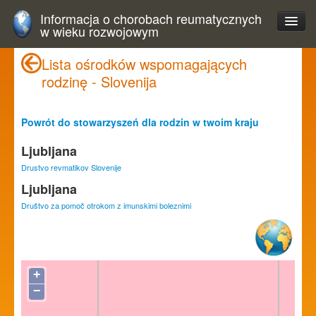
Informacja o chorobach reumatycznych
w wieku rozwojowym
Lista ośrodków wspomagających
rodzinę - Slovenija
Powrót do stowarzyszeń dla rodzin w twoim kraju
Ljubljana
Drustvo revmatikov Slovenije
Ljubljana
Društvo za pomoč otrokom z imunskimi boleznimi
+
−