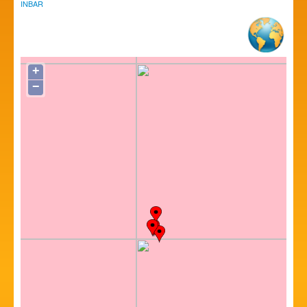
INBAR
+
−