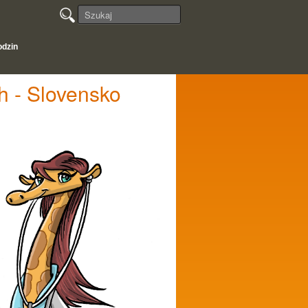
odzin
h - Slovensko