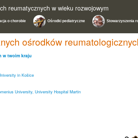
ach reumatycznych w wieku rozwojowym
acja o chorobie
Ośrodki pediatryczne
Stowarzyszenia r
cznych ośrodków reumatologicznyc
 w twoim kraju
niversity in Košice
menius University, University Hospital Martin