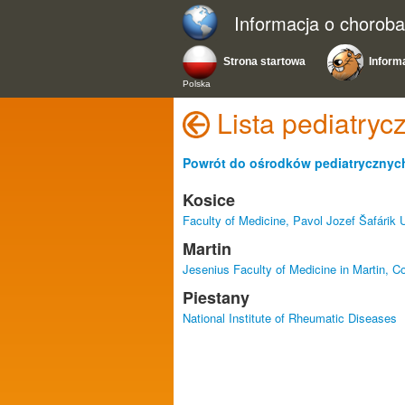
Informacja o chorob
Strona startowa
Inform
Polska
Lista pediatry
Powrót do ośrodków pediatrycznych
Kosice
Faculty of Medicine, Pavol Jozef Šafárik U
Martin
Jesenius Faculty of Medicine in Martin, Co
Piestany
National Institute of Rheumatic Diseases