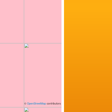
©
OpenStreetMap
contributors