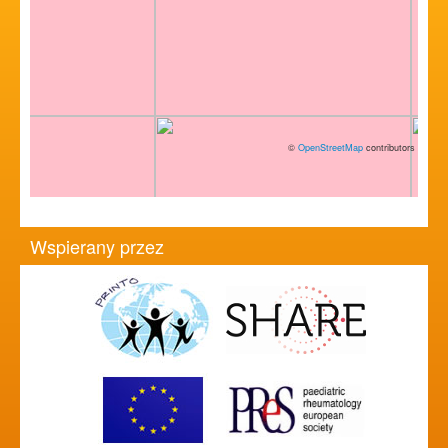
©
OpenStreetMap
contributors
Wspierany przez