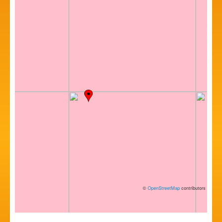
©
OpenStreetMap
contributors