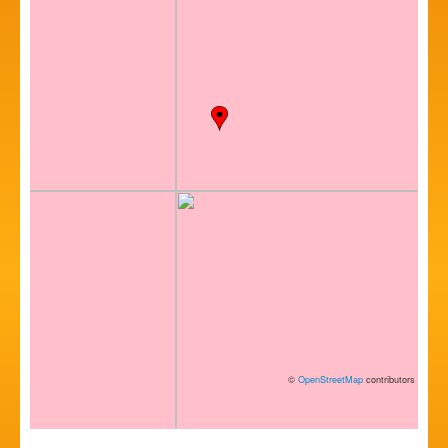
©
OpenStreetMap
contributors