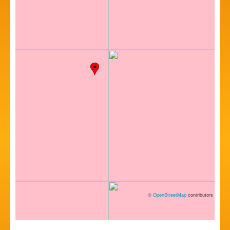
©
OpenStreetMap
contributors