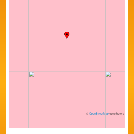
©
OpenStreetMap
contributors