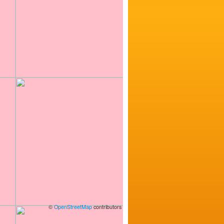
©
OpenStreetMap
contributors