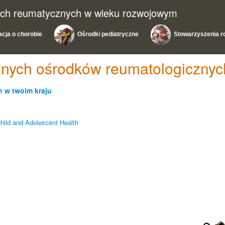
ach reumatycznych w wieku rozwojowym
acja o chorobie
Ośrodki pediatryczne
Stowarzyszenia r
ycznych ośrodków reumatologicz
 w twoim kraju
 Child and Adolescent Health