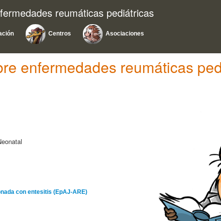
nfermedades reumáticas pediátricas
ación
Centros
Asociaciones
bre enfermedades reumáticas pedi
Neonatal
cionada con entesitis (EpAJ-ARE)