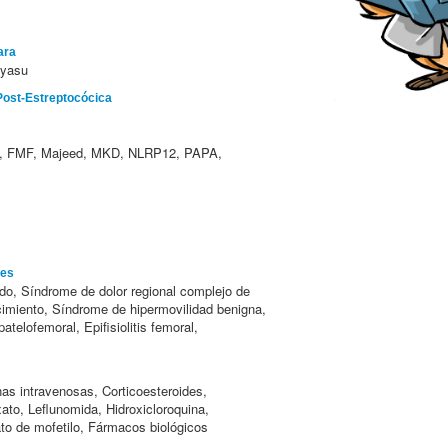
ara
ayasu
 Post-Estreptocócica
 FMF, Majeed, MKD, NLRP12, PAPA,
des
do, Síndrome de dolor regional complejo de
ecimiento, Síndrome de hipermovilidad benigna,
patelofemoral, Epifisiolitis femoral,
as intravenosas, Corticoesteroides,
ato, Leflunomida, Hidroxicloroquina,
ato de mofetilo, Fármacos biológicos