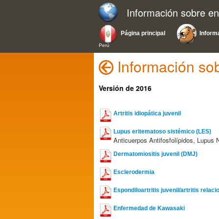
Información sobre e
Página principal
Inform
Perú
Información so
Versión de 2016
Artritis idiopática juvenil
Lupus eritematoso sistémico (LES)
Anticuerpos Antifosfolípidos, Lupus 
Dermatomiositis juvenil (DMJ)
Esclerodermia
Espondiloartritis juvenil/artritis rela
Enfermedad de Kawasaki