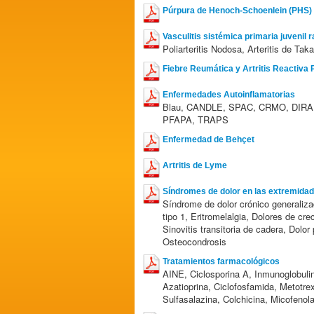
Púrpura de Henoch-Schoenlein (PHS)
Vasculitis sistémica primaria juvenil r
Poliarteritis Nodosa, Arteritis de Tak
Fiebre Reumática y Artritis Reactiva
Enfermedades Autoinflamatorias
Blau, CANDLE, SPAC, CRMO, DIRA,
PFAPA, TRAPS
Enfermedad de Behçet
Artritis de Lyme
Síndromes de dolor en las extremida
Síndrome de dolor crónico generaliza
tipo 1, Eritromelalgia, Dolores de cr
Sinovitis transitoria de cadera, Dolor 
Osteocondrosis
Tratamientos farmacológicos
AINE, Ciclosporina A, Inmunoglobulin
Azatioprina, Ciclofosfamida, Metotrex
Sulfasalazina, Colchicina, Micofenol