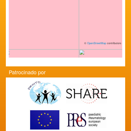
©
OpenStreetMap
contributors
Patrocinado por