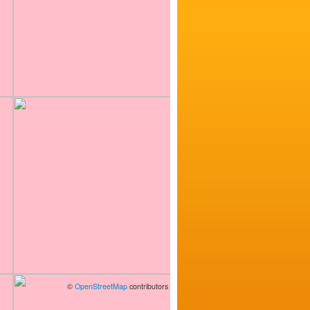
©
OpenStreetMap
contributors