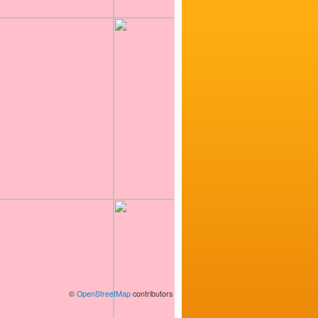
©
OpenStreetMap
contributors