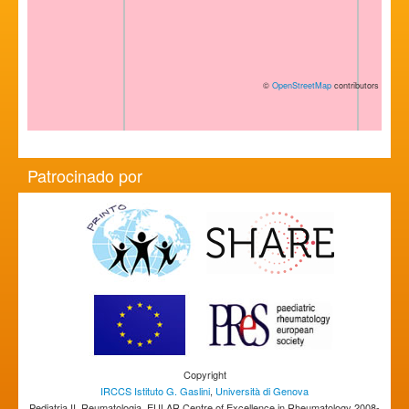
©
OpenStreetMap
contributors
Patrocinado por
Copyright
IRCCS Istituto G. Gaslini
,
Università di Genova
Pediatria II, Reumatologia, EULAR Centre of Excellence in Rheumatology 2008-