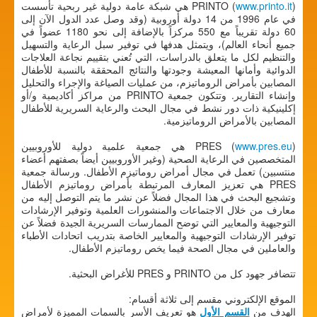
www.printo.it
PRINTO (
) هي شبكة عامة دولية غير ربحية تأسست
في عام 1996 من 14 دولة أوروبية (وقد وصل عدد الدول الآن إلى
60 دولة تقريباً مع 550 مركزاً بالإضافة إلى نحو 1180 عضواً في
جميع أنحاء العالم)، ويتمثل هدفها في توفير سبل الرعاية والتسهيل
والتنظيم لكل ما يتعلق بالدراسات، التي تُعني بتقييم نجاعة العلاجات
الدوائية وأمانها المعيشة وجودتها والنتائج المحققة بالنسبة للأطفال
المصابين بأمراض الروماتيزم، من عمليات الصياغة والإجراء والتحليل
وإنشاء التقارير. وتتكون جمعية PRINTO من مراكز أكاديمية و/أو
إكلينيكية ذات دور نشط في مجال البحث والرعاية السريرية للأطفال
المصابين بالأمراض الروماتيزمية.
www.pres.eu
PRES (
) هي جمعية علمية دولية للأوروبيين
المتخصصين في الرعاية الصحية (وغير الأوروبيين أيضاً بصفتهم أعضاء
منتسبين) تعمل في مجال أمراض روماتيزم الأطفال. ورسالة جمعية
PRES هي تعزيز المعارف المرتبطة بأمراض روماتيزم الأطفال
وتشجيع البحث في هذا المجال فضلاً عن نشر ما يتم التوصل إليه من
معارف من خلال الاجتماعات والمنشورات العلمية وتوفير الإرشادات
التوجيهية والمعايير التي توضح الممارسات السريرية الجيدة فضلاً عن
توفير الإرشادات التوجيهية والمعايير الخاصة بتدريب اتحادات الأطباء
والعاملين في مجال الصحة فيما يخص روماتيزم الأطفال.
تتضافر جهود كل من PRINTO و PRES للأغراض البحثية.
الموقع الإلكتروني مقسم إلى ثلاثة أقسام:
الهدف من
القسم الأول
هو تعريف الأسر بالسمات المميزة لأمراض