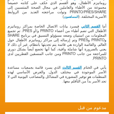
روماتيزم الأطفال، وهو القسم الذي عكف على كتابته خصيصاً
مجموعة من الأطباء والعاملين في مجال الصحة المنتسبين إلى
PRINTO/PRES/SHARE وتولت مراجعته العديد من الروابط
الأسرية المختلفة. (
)
المساهمون
أما
القسم الثاني
فيسرد بيانات الاتصال الخاصة بمراكز روماتيزم
الأطفال التي تضم أطباء من أعضاء PRINTO و/أو PRES. تم تجميع
المعلومات من استبيان وضعه مسؤولو التنسيق في برنامج SHARE
وPRINTO وPRES وتم إرساله إلى مراكز روماتيزم الأطفال حول
العالم. والقائمة الواردة هي قائمة يتم تحديثها بانتظام، غير أن ذلك لا
يعني بالضرورة أنها شاملة وافية، كما أنها تخضع أيضاً بشكل دوري
للمراجعة من جانب PRINTO ومن جانب المنسقين القطريين لدى
PRINTO.
يأتي في الختام
القسم الثالث
الذي يسرد قائمة بجمعيات مساعدة
الأسر الموجودة في مختلف الدول. والغرض الأساسي لهذه
المنظمات هو توفير المشورة في المشاكل والمصاعب اليومية التي لا
تجد الأسر بداً من التأقلم معها.
مدعوم من قبل