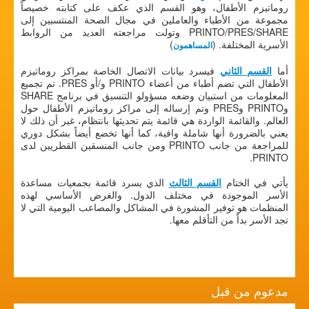
روماتيزم الأطفال، وهو القسم الذي عكف على كتابته خصيصاً
مجموعة من الأطباء والعاملين في مجال الصحة المنتسبين إلى
PRINTO/PRES/SHARE وتولت مراجعته العديد من الروابط
الأسرية المختلفة. (
)
المساهمون
أما
القسم الثاني
فيسرد بيانات الاتصال الخاصة بمراكز روماتيزم
الأطفال التي تضم أطباء من أعضاء PRINTO و/أو PRES. تم تجميع
المعلومات من استبيان وضعه مسؤولو التنسيق في برنامج SHARE
وPRINTO وPRES وتم إرساله إلى مراكز روماتيزم الأطفال حول
العالم. والقائمة الواردة هي قائمة يتم تحديثها بانتظام، غير أن ذلك لا
يعني بالضرورة أنها شاملة وافية، كما أنها تخضع أيضاً بشكل دوري
للمراجعة من جانب PRINTO ومن جانب المنسقين القطريين لدى
PRINTO.
يأتي في الختام
القسم الثالث
الذي يسرد قائمة بجمعيات مساعدة
الأسر الموجودة في مختلف الدول. والغرض الأساسي لهذه
المنظمات هو توفير المشورة في المشاكل والمصاعب اليومية التي لا
تجد الأسر بداً من التأقلم معها.
مدعوم من قبل