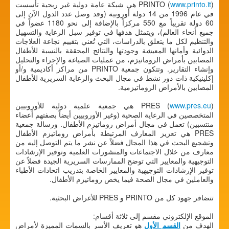
www.printo.it
PRINTO (
) هي شبكة عامة دولية غير ربحية تأسست
في عام 1996 من 14 دولة أوروبية (وقد وصل عدد الدول الآن إلى
60 دولة تقريباً مع 550 مركزاً بالإضافة إلى نحو 1180 عضواً في
جميع أنحاء العالم)، ويتمثل هدفها في توفير سبل الرعاية والتسهيل
والتنظيم لكل ما يتعلق بالدراسات، التي تُعني بتقييم نجاعة العلاجات
الدوائية وأمانها المعيشة وجودتها والنتائج المحققة بالنسبة للأطفال
المصابين بأمراض الروماتيزم، من عمليات الصياغة والإجراء والتحليل
وإنشاء التقارير. وتتكون جمعية PRINTO من مراكز أكاديمية و/أو
إكلينيكية ذات دور نشط في مجال البحث والرعاية السريرية للأطفال
المصابين بالأمراض الروماتيزمية.
www.pres.eu
PRES (
) هي جمعية علمية دولية للأوروبيين
المتخصصين في الرعاية الصحية (وغير الأوروبيين أيضاً بصفتهم أعضاء
منتسبين) تعمل في مجال أمراض روماتيزم الأطفال. ورسالة جمعية
PRES هي تعزيز المعارف المرتبطة بأمراض روماتيزم الأطفال
وتشجيع البحث في هذا المجال فضلاً عن نشر ما يتم التوصل إليه من
معارف من خلال الاجتماعات والمنشورات العلمية وتوفير الإرشادات
التوجيهية والمعايير التي توضح الممارسات السريرية الجيدة فضلاً عن
توفير الإرشادات التوجيهية والمعايير الخاصة بتدريب اتحادات الأطباء
والعاملين في مجال الصحة فيما يخص روماتيزم الأطفال.
تتضافر جهود كل من PRINTO و PRES للأغراض البحثية.
الموقع الإلكتروني مقسم إلى ثلاثة أقسام:
الهدف من
القسم الأول
هو تعريف الأسر بالسمات المميزة لأمراض