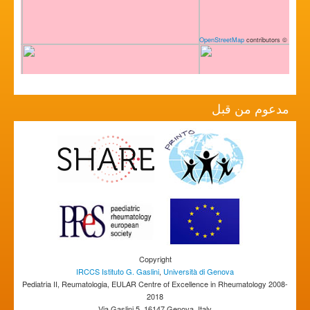
OpenStreetMap
contributors
©
مدعوم من قبل
Copyright
IRCCS Istituto G. Gaslini
,
Università di Genova
Pediatria II, Reumatologia, EULAR Centre of Excellence in Rheumatology 2008-
2018
Via Gaslini 5, 16147 Genova, Italy