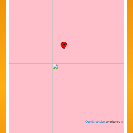
OpenStreetMap
contributors
©