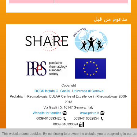
مدعوم من قبل
Copyright
IRCCS Istituto G. Gaslini
,
Università di Genova
Pediatria II, Reumatologia, EULAR Centre of Excellence in Rheumatology 2008-
2018
Via Gaslini 5, 16147 Genova, Italy
Website for families
www.printo.it
0039-010393425
0039-010382854
0039-010393324
This website uses cookies. By continuing to browse the website you are agreeing to our us