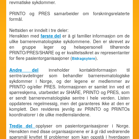
revmatiske sykdommer.
PRINTO og PRES samarbeider om forskningsrelaterte
formål.
Nettsiden er inndelt i tre deler:
Hensikten med
første del
er å gi familier informasjon om de
ulike barnerevmatologiske sykdommene. Den er skrevet av
en gruppe leger og helsepersonell tilhørende
PRINTO/PRES/SHARE og er kvalitetssikret av representanter
for flere pasientorganisasjoner (
).
Bidragsytere
Andre del
inneholder kontaktinformasjon til
sentre/avdelinger som behandler barnerevmatologiske
sykdommer i Norge, og der legene er medlemmer av
PRINTO og/eller PRES. Informasjonen er samlet inn ved et
spørreskjema, utarbeidet av SHARE, PRINTO og PRES, som
er sendt barnerevmatologiske sentre i hele verden. Listen
oppdateres regelmessig, men det garanteres ikke at den er
komplett. Den revideres jevnlig av PRINTO og PRINTOs
koordinatorer i de ulike medlemslandene.
Tredje del
opplyser om pasientorganisasjoner i Norge.
Hensikten med disse organisasjonene er å gi råd vedrørende
spørsmål knyttet til problemer som kan oppstå i hverdagen