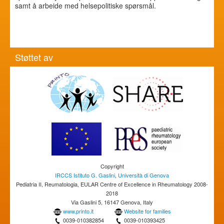
samt å arbeide med helsepolitiske spørsmål.
Støttet av
Copyright
IRCCS Istituto G. Gaslini
,
Università di Genova
Pediatria II, Reumatologia, EULAR Centre of Excellence in Rheumatology 2008-
2018
Via Gaslini 5, 16147 Genova, Italy
www.printo.it
Website for families
0039-010382854
0039-010393425