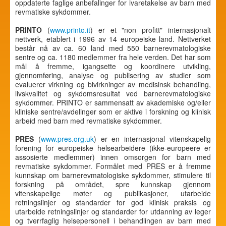
oppdaterte faglige anbefalinger for ivaretakelse av barn med
revmatiske sykdommer.
PRINTO
(
www.printo.it
) er et "non profitt" internasjonalt
nettverk, etablert i 1996 av 14 europeiske land. Nettverket
består nå av ca. 60 land med 550 barnerevmatologiske
sentre og ca. 1180 medlemmer fra hele verden. Det har som
mål å fremme, igangsette og koordinere utvikling,
gjennomføring, analyse og publisering av studier som
evaluerer virkning og bivirkninger av medisinsk behandling,
livskvalitet og sykdomsresultat ved barnerevmatologiske
sykdommer. PRINTO er sammensatt av akademiske og/eller
kliniske sentre/avdelinger som er aktive i forskning og klinisk
arbeid med barn med revmatiske sykdommer.
PRES
(
www.pres.org.uk
) er en internasjonal vitenskapelig
forening for europeiske helsearbeidere (ikke-europeere er
assosierte medlemmer) innen omsorgen for barn med
revmatiske sykdommer. Formålet med PRES er å fremme
kunnskap om barnerevmatologiske sykdommer, stimulere til
forskning på området, spre kunnskap gjennom
vitenskapelige møter og publikasjoner, utarbeide
retningslinjer og standarder for god klinisk praksis og
utarbeide retningslinjer og standarder for utdanning av leger
og tverrfaglig helsepersonell i behandlingen av barn med