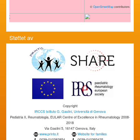
©
OpenStreetMap
contributors
Støttet av
Copyright
IRCCS Istituto G. Gaslini
,
Università di Genova
Pediatria II, Reumatologia, EULAR Centre of Excellence in Rheumatology 2008-
2018
Via Gaslini 5, 16147 Genova, Italy
www.printo.it
Website for families
0039-010382854
0039-010393425