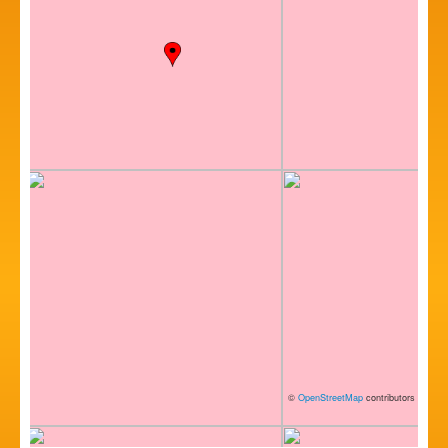
©
OpenStreetMap
contributors