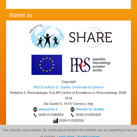
Støttet av
Copyright
IRCCS Istituto G. Gaslini
,
Università di Genova
Pediatria II, Reumatologia, EULAR Centre of Excellence in Rheumatology 2008-
2018
Via Gaslini 5, 16147 Genova, Italy
www.printo.it
Website for families
0039-010382854
0039-010393425
0039-010393324
This website uses cookies. By continuing to browse the website you are agreeing to our us
of cookies.
Learn more
Accept cookies