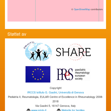
©
OpenStreetMap
contributors
Støttet av
Copyright
IRCCS Istituto G. Gaslini
,
Università di Genova
Pediatria II, Reumatologia, EULAR Centre of Excellence in Rheumatology 2008-
2018
Via Gaslini 5, 16147 Genova, Italy
www.printo.it
Website for families