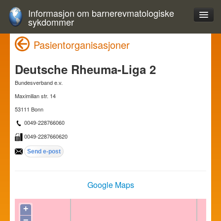
Informasjon om barnerevmatologiske
sykdommer
Pasientorganisasjoner
Deutsche Rheuma-Liga 2
Bundesverband e.v.
Maximilian str. 14
53111 Bonn
0049-228766060
0049-2287660620
Google Maps
+
−