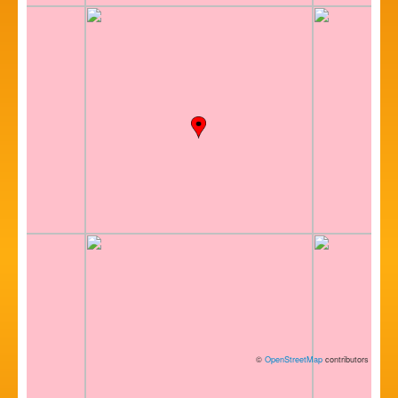
©
OpenStreetMap
contributors