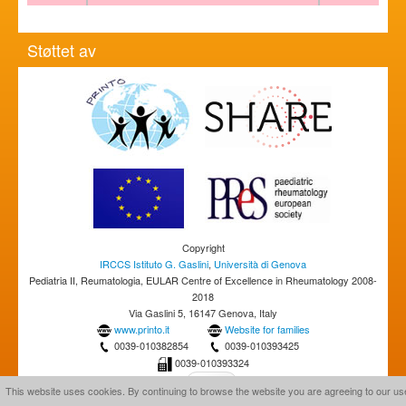
Støttet av
Copyright
IRCCS Istituto G. Gaslini
,
Università di Genova
Pediatria II, Reumatologia, EULAR Centre of Excellence in Rheumatology 2008-
2018
Via Gaslini 5, 16147 Genova, Italy
www.printo.it
Website for families
0039-010382854
0039-010393425
0039-010393324
This website uses cookies. By continuing to browse the website you are agreeing to our us