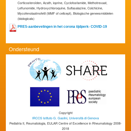
Corticosteroïden, Azath, ioprine, Cyclofosfamide, Methotrexaat,
Leflunomide, Hydroxychloroquine, Sulfasalazine, Colchicine,
Mycofenolaatmofetil (MMF of cellcept), Biologische geneesmiddelen
(biologicals)
PRES-aanbevelingen in het corona tijdperk- COVID-19
Ondersteund
Copyright
IRCCS Istituto G. Gaslini
,
Università di Genova
Pediatria II, Reumatologia, EULAR Centre of Excellence in Rheumatology 2008-
2018