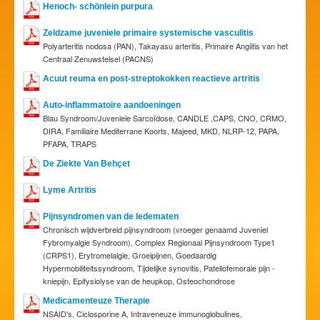
Henoch- schönlein purpura
Zeldzame juveniele primaire systemische vasculitis
Polyarteritis nodosa (PAN), Takayasu arteritis, Primaire Angiitis van het
Centraal Zenuwstelsel (PACNS)
Acuut reuma en post-streptokokken reactieve artritis
Auto-inflammatoire aandoeningen
Blau Syndroom/Juveniele Sarcoïdose, CANDLE ,CAPS, CNO, CRMO,
DIRA, Familiaire Mediterrane Koorts, Majeed, MKD, NLRP-12, PAPA,
PFAPA, TRAPS
De Ziekte Van Behçet
Lyme Artritis
Pijnsyndromen van de ledematen
Chronisch wijdverbreid pijnsyndroom (vroeger genaamd Juveniel
Fybromyalgie Syndroom), Complex Regionaal Pijnsyndroom Type1
(CRPS1), Erytromelalgie, Groeipijnen, Goedaardig
Hypermobiliteitssyndroom, Tijdelijke synovitis, Patellofemorale pijn -
kniepijn, Epifysiolyse van de heupkop, Osteochondrose
Medicamenteuze Therapie
NSAID's, Ciclosporine A, Intraveneuze immunoglobulines,