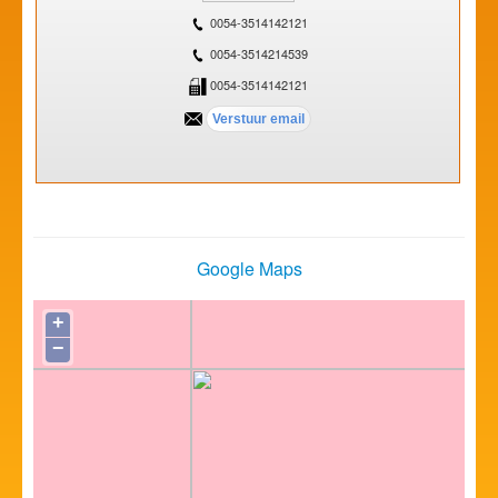
0054-3514142121
0054-3514214539
0054-3514142121
Google Maps
+
−