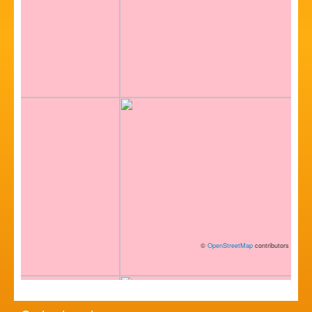
©
OpenStreetMap
contributors