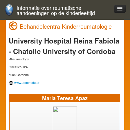
Informatie over reumatische
aandoeningen op de kinderleeftijd
Behandelcentra Kinderreumatologie
University Hospital Reina Fabiola
- Chatolic University of Cordoba
Rheumatology
Oncativo 1248
5004 Cordoba
www.uccor.edu.ar
Maria Teresa Apaz