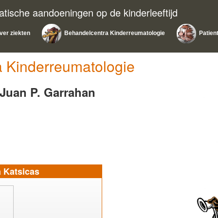
atische aandoeningen op de kinderleeftijd
ver ziekten
Behandelcentra Kinderreumatologie
Patien
 Kinderreumatologie
 Juan P. Garrahan
 Katsicas