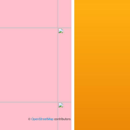
©
OpenStreetMap
contributors