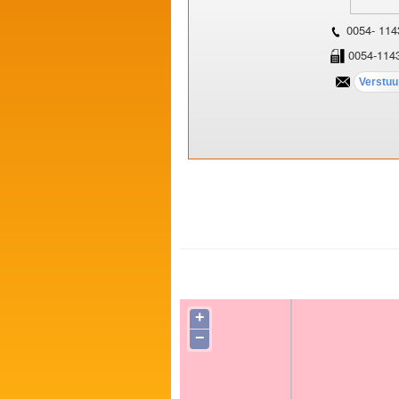
0054- 114
0054-114
+
−