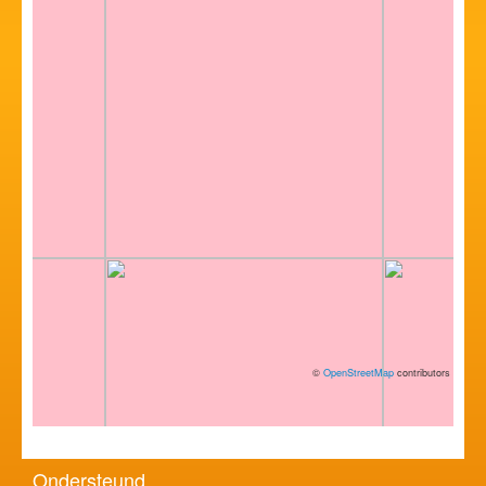
©
OpenStreetMap
contributors
Ondersteund