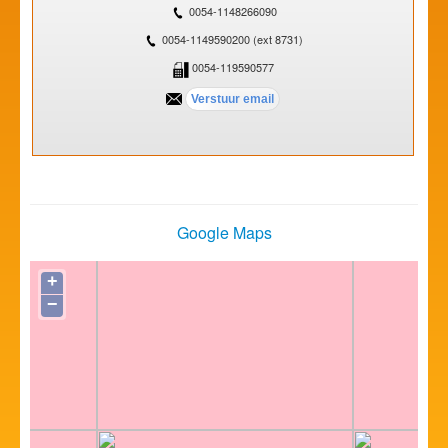
0054-1148266090
0054-1149590200 (ext 8731)
0054-119590577
Google Maps
+
−