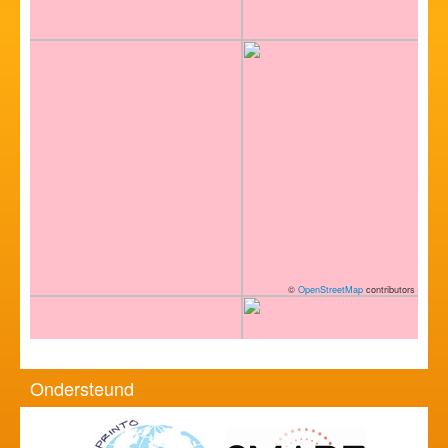
©
OpenStreetMap
contributors
Ondersteund