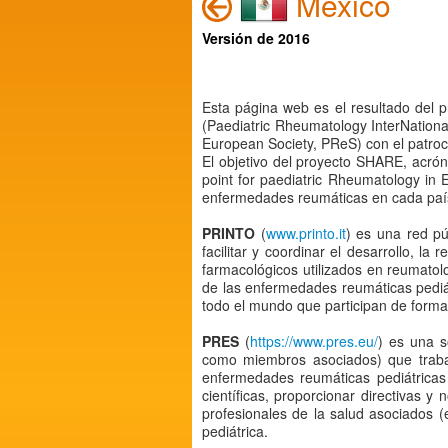
Mexico
Versión de 2016
Esta página web es el resultado del 
(Paediatric Rheumatology InterNation
European Society, PReS) con el patroc
El objetivo del proyecto SHARE, acró
point for paediatric Rheumatology in 
enfermedades reumáticas en cada país
PRINTO
(
www.printo.it
) es una red pú
facilitar y coordinar el desarrollo, la
farmacológicos utilizados en reumatol
de las enfermedades reumáticas pediá
todo el mundo que participan de forma 
PRES
(
https://www.pres.eu/
) es una s
como miembros asociados) que traba
enfermedades reumáticas pediátricas 
científicas, proporcionar directivas
profesionales de la salud asociados (e
pediátrica.