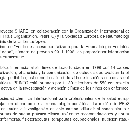
proyecto SHARE, en colaboración con la Organización Internacional 
al Trials Organisation, PRINTO) y la Sociedad Europea de Reumatologí
inio de la Unión Europea.
nimo de "Punto de acceso centralizado para la Reumatología Pediátri
Europe", número de proyecto 2011 1202) es proporcionar información 
 participante.
blica internacional sin fines de lucro fundada en 1996 por 14 paíse
 realización, el análisis y la comunicación de estudios que evalúan la 
ogía pediátrica, así como la calidad de vida de los niños con estas e
tricas. PRINTO está formado por 1.180 miembros de 550 centros clínic
activa en la investigación y atención clínica de los niños con enferme
ociedad científica internacional para profesionales de la salud eur
jan en el campo de la reumatología pediátrica. La misión de PReS
estimular la investigación en este campo, difundir el conocimiento 
 y normas de buena práctica clínica, así como recomendaciones y norm
nfermeras, fisioterapeutas, terapeutas ocupacionales, nutricionistas, 