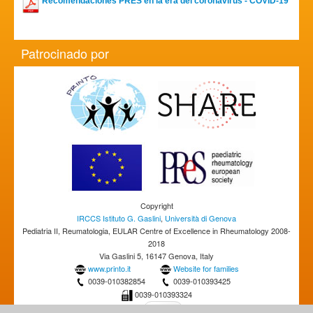
Recomendaciones PRES en la era del coronavirus - COVID-19
Patrocinado por
Copyright
IRCCS Istituto G. Gaslini
,
Università di Genova
Pediatria II, Reumatologia, EULAR Centre of Excellence in Rheumatology 2008-
2018
Via Gaslini 5, 16147 Genova, Italy
www.printo.it
Website for families
0039-010382854
0039-010393425
0039-010393324