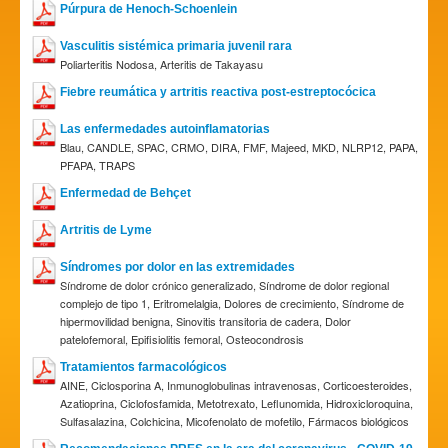
Púrpura de Henoch-Schoenlein
Vasculitis sistémica primaria juvenil rara
Poliarteritis Nodosa, Arteritis de Takayasu
Fiebre reumática y artritis reactiva post-estreptocócica
Las enfermedades autoinflamatorias
Blau, CANDLE, SPAC, CRMO, DIRA, FMF, Majeed, MKD, NLRP12, PAPA,
PFAPA, TRAPS
Enfermedad de Behçet
Artritis de Lyme
Síndromes por dolor en las extremidades
Síndrome de dolor crónico generalizado, Síndrome de dolor regional
complejo de tipo 1, Eritromelalgia, Dolores de crecimiento, Síndrome de
hipermovilidad benigna, Sinovitis transitoria de cadera, Dolor
patelofemoral, Epifisiolitis femoral, Osteocondrosis
Tratamientos farmacológicos
AINE, Ciclosporina A, Inmunoglobulinas intravenosas, Corticoesteroides,
Azatioprina, Ciclofosfamida, Metotrexato, Leflunomida, Hidroxicloroquina,
Sulfasalazina, Colchicina, Micofenolato de mofetilo, Fármacos biológicos