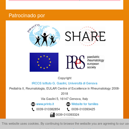
Patrocinado por
Copyright
IRCCS Istituto G. Gaslini
,
Università di Genova
Pediatria II, Reumatologia, EULAR Centre of Excellence in Rheumatology 2008-
2018
Via Gaslini 5, 16147 Genova, Italy
www.printo.it
Website for families
0039-010382854
0039-010393425
0039-010393324
This website uses cookies. By continuing to browse the website you are agreeing to our us