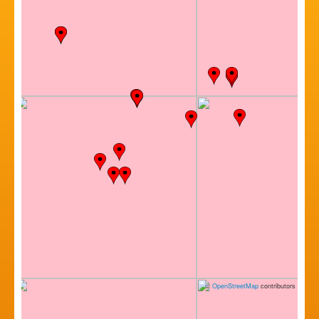
©
OpenStreetMap
contributors