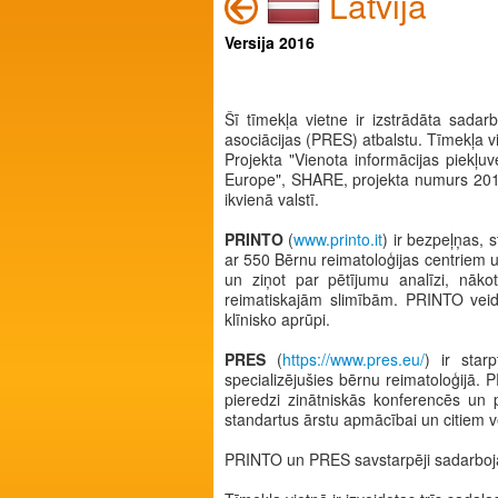
Latvija
Versija 2016
Šī tīmekļa vietne ir izstrādāta sada
asociācijas (PRES) atbalstu. Tīmekļa v
Projekta "Vienota informācijas piekļ
Europe", SHARE, projekta numurs 2011 
ikvienā valstī.
PRINTO
(
www.printo.it
) ir bezpeļņas, 
ar 550 Bērnu reimatoloģijas centriem u
un ziņot par pētījumu analīzi, nākot
reimatiskajām slimībām. PRINTO veido
klīnisko aprūpi.
PRES
(
https://www.pres.eu/
) ir star
specializējušies bērnu reimatoloģijā. 
pieredzi zinātniskās konferencēs un pu
standartus ārstu apmācībai un citiem ve
PRINTO un PRES savstarpēji sadarboja