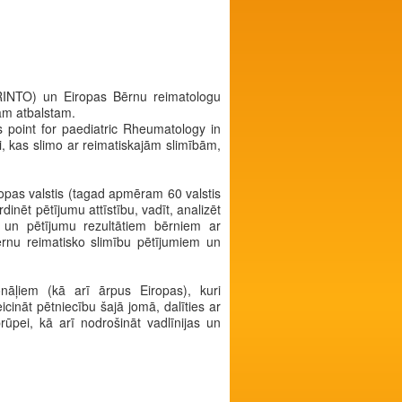
(PRINTO) un Eiropas Bērnu reimatologu
jam atbalstam.
 point for paediatric Rheumatology in
, kas slimo ar reimatiskajām slimībām,
ropas valstis (tagad apmēram 60 valstis
nēt pētījumu attīstību, vadīt, analizēt
ti un pētījumu rezultātiem bērniem ar
ērnu reimatisko slimību pētījumiem un
onāļiem (kā arī ārpus Eiropas), kuri
cināt pētniecību šajā jomā, dalīties ar
prūpei, kā arī nodrošināt vadlīnijas un