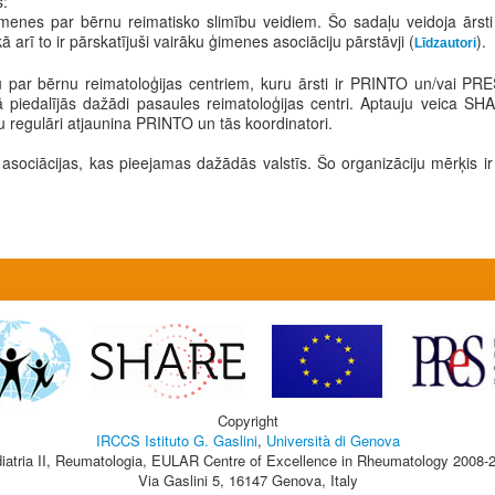
s:
imenes par bērnu reimatisko slimību veidiem. Šo sadaļu veidoja ārst
 to ir pārskatījuši vairāku ģimenes asociāciju pārstāvji (
).
Līdzautori
u par bērnu reimatoloģijas centriem, kuru ārsti ir PRINTO un/vai PRES
urā piedalījās dažādi pasaules reimatoloģijas centri. Aptauju veica
u regulāri atjaunina PRINTO un tās koordinatori.
asociācijas, kas pieejamas dažādās valstīs. Šo organizāciju mērķis 
Copyright
IRCCS Istituto G. Gaslini
,
Università di Genova
iatria II, Reumatologia, EULAR Centre of Excellence in Rheumatology 2008-
Via Gaslini 5, 16147 Genova, Italy