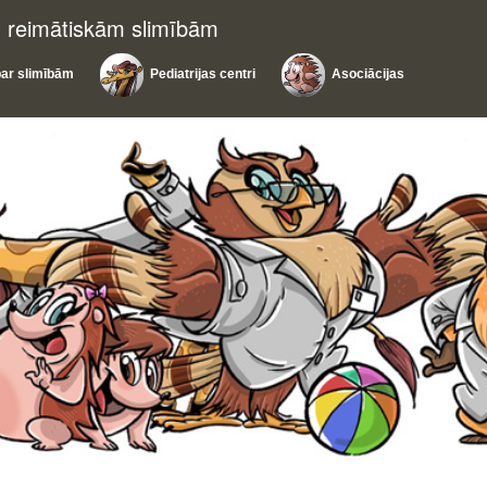
u reimātiskām slimībām
par slimībām
Pediatrijas centri
Asociācijas