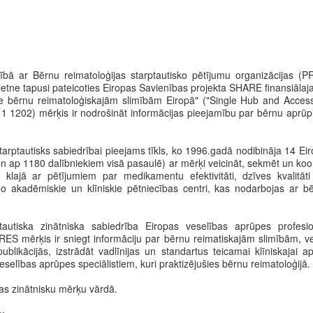
rbībā ar Bērnu reimatoloģijas starptautisko pētījumu organizācijas 
ietne tapusi pateicoties Eiropas Savienības projekta SHARE finansiāla
uve bērnu reimatoloģiskajām slimībām Eiropā" ("Single Hub and Access
1202) mērķis ir nodrošināt informācijas pieejamību par bērnu aprūpi
starptautisks sabiedrībai pieejams tīkls, ko 1996.gadā nodibināja 14 Ei
n ap 1180 dalībniekiem visā pasaulē) ar mērķi veicināt, sekmēt un koordi
 klajā ar pētījumiem par medikamentu efektivitāti, dzīves kvalitā
 akadēmiskie un klīniskie pētniecības centri, kas nodarbojas ar b
ptautiska zinātniska sabiedrība Eiropas veselības aprūpes profesi
PRES mērķis ir sniegt informāciju par bērnu reimatiskajām slimībām, vei
blikācijās, izstrādāt vadlīnijas un standartus teicamai klīniskajai a
selības aprūpes speciālistiem, kuri praktizējušies bērnu reimatoloģijā.
s zinātnisku mērķu vārdā.