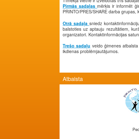
Tīmekļa vietnē ir izveidotas trīs sadaļa
Pirmās sadaļas
mērķis ir informēt ģ
PRINTO/PRES/SHARE darba grupas, kā arī
Otrā sadaļa
sniedz kontaktinformācij
balstoties uz aptauju rezultātiem, k
organizatori. Kontaktinformācijas satur
Trešo sadaļu
veido ģimenes atbalsta 
ikdienas problēmjautājumos.
Atbalsta
Ped