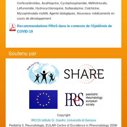
Corticostéroïdes, Azathioprine, Cyclophosphamide, Méthotrexate,
Léflunomide, Hydroxychloroquine, Sulfasalazine, Colchicine,
Mycophénolate mofétil, Agents biologiques, Nouveaux médicaments en
cours de développement
Recommandations PReS dans le contexte de l’épidémie de
COVID-19
Soutenu par
Copyright
IRCCS Istituto G. Gaslini
,
Università di Genova
Pediatria II, Reumatologia, EULAR Centre of Excellence in Rheumatology 2008-