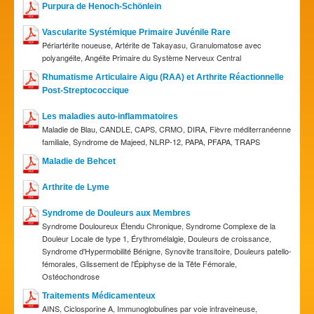
Purpura de Henoch-Schönlein
Vascularite Systémique Primaire Juvénile Rare
Périartérite noueuse, Artérite de Takayasu, Granulomatose avec
polyangéite, Angéite Primaire du Système Nerveux Central
Rhumatisme Articulaire Aigu (RAA) et Arthrite Réactionnelle
Post-Streptococcique
Les maladies auto-inflammatoires
Maladie de Blau, CANDLE, CAPS, CRMO, DIRA, Fièvre méditerranéenne
familiale, Syndrome de Majeed, NLRP-12, PAPA, PFAPA, TRAPS
Maladie de Behcet
Arthrite de Lyme
Syndrome de Douleurs aux Membres
Syndrome Douloureux Étendu Chronique, Syndrome Complexe de la
Douleur Locale de type 1, Érythromélalgie, Douleurs de croissance,
Syndrome d'Hypermobilité Bénigne, Synovite transitoire, Douleurs patello-
fémorales, Glissement de l'Épiphyse de la Tête Fémorale,
Ostéochondrose
Traitements Médicamenteux
AINS, Ciclosporine A, Immunoglobulines par voie intraveineuse,