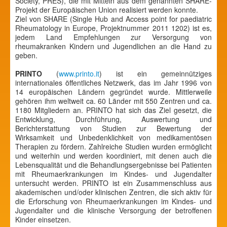
Society, PRES), die mit Mitteln aus dem genannten SHARE-
Projekt der Europäischen Union realisiert werden konnte.
Ziel von SHARE (Single Hub and Access point for paediatric
Rheumatology in Europe, Projektnummer 2011 1202) ist es,
jedem Land Empfehlungen zur Versorgung von
rheumakranken Kindern und Jugendlichen an die Hand zu
geben.
PRINTO
(
www.printo.it
) ist ein gemeinnütziges
internationales öffentliches Netzwerk, das im Jahr 1996 von
14 europäischen Ländern gegründet wurde. Mittlerweile
gehören ihm weltweit ca. 60 Länder mit 550 Zentren und ca.
1180 Mitgliedern an. PRINTO hat sich das Ziel gesetzt, die
Entwicklung, Durchführung, Auswertung und
Berichterstattung von Studien zur Bewertung der
Wirksamkeit und Unbedenklichkeit von medikamentösen
Therapien zu fördern. Zahlreiche Studien wurden ermöglicht
und weiterhin und werden koordiniert, mit denen auch die
Lebensqualität und die Behandlungsergebnisse bei Patienten
mit Rheumaerkrankungen im Kindes- und Jugendalter
untersucht werden. PRINTO ist ein Zusammenschluss aus
akademischen und/oder klinischen Zentren, die sich aktiv für
die Erforschung von Rheumaerkrankungen im Kindes- und
Jugendalter und die klinische Versorgung der betroffenen
Kinder einsetzen.