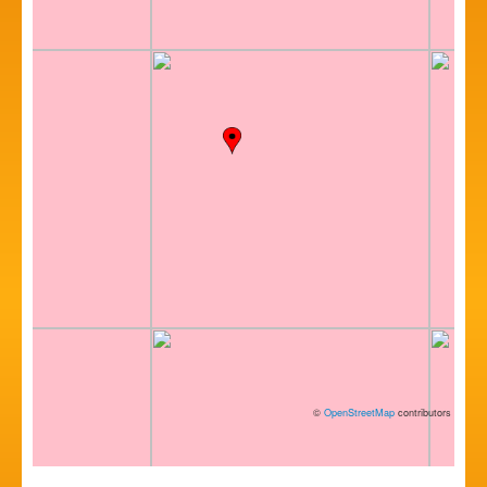
©
OpenStreetMap
contributors