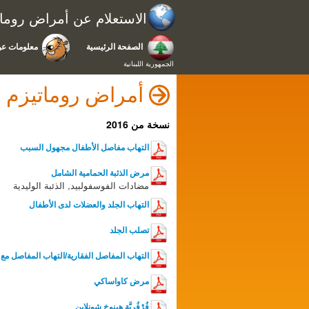
الاستعلام عن أمراض رومات
الصفحة الرئيسية
معلومات عن
الجمهورية اللبنانية
أمراض روماتيزم ا
نسخة من 2016
التهاب مفاصل الأطفال مجهول السبب
مرض الذئبة الحمامية الشامل
مضادات الفوسفولبيد, الذئبة الوليدية
التهاب الجلد والعضلات لدى الأطفال
تصلب الجلد
التهاب المفاصل الفقارية/التهاب المفاصل مع التهاب الارتكا
مرض كاواساكي
فُرْفُرِيَّة هينوخ شونلاين