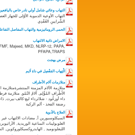
التهاب وعائي شامل أولي نادر خاص باليافعين
التهاب الأوعية الدموية الأوّلى للجهاز الع
الشَّرايينِ العُقْدِي
الحمى الروماتيزمية والتهاب المفاصل التفاعل
الامراض ذاتية الالتهاب
FMF, Majeed, MKD, NLRP-12, PAPA,
PFAPA,TRAPS
مرض بهجت
الْتِهاب المَفْصِل في داءِ لَايم
متلازمات آلام الأطراف
متلازمة الآلام المزمنة المنتشرةمتلازمة الأ
الأَطْرافِ المُؤْلِم, آلامُ النُمُو, متلازمة
داء أوزغُود - شلاتَرداء ليغ-كالف-بيرث, دَ
رضفة الفخذ - ألم الركبة
العلاج بالأدوية
السيكلوسبورين أ, مضادات الالتهاب غير الس
الغلوبولينات المناعية الوريدية, الآزاثيوبرين,
الليفلونوميد , الهايدروكسيكلوروكوين, الس