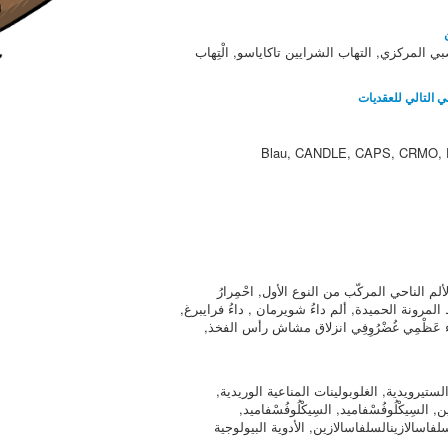
صبي المركزي, التهاب الشرايين تاكاياسو, الْتِهاب
ي التالي للعقديات
Blau, CANDLE, CAPS, CRMO, 
لم الناحي المركّب من النوع الأول, احْمِرارُ
 فرط المرونة الحميدة, ألم داءُ شويرمان , داءُ فرايبرغ,
اء عَظْمِي غُضْرُوِفِي انزلاق مشاش رأس الفخذ,
تيرويدية, الغلوبولينات المناعية الوريدية,
 السِيكْلُوفُسْفاميد, السِيكْلُوفُسْفاميد,
لفاسالازينالسلفاسالازين, الأدوية البيولوجية