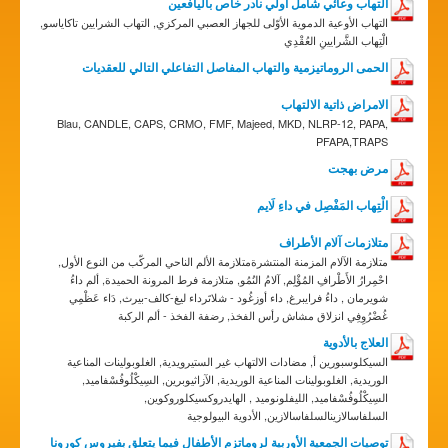
التهاب وعائي شامل أولي نادر خاص باليافعين
التهاب الأوعية الدموية الأوّلى للجهاز العصبي المركزي, التهاب الشرايين تاكاياسو,
الْتِهاب الشَّرايينِ العُقْدِي
الحمى الروماتيزمية والتهاب المفاصل التفاعلي التالي للعقديات
الامراض ذاتية الالتهاب
Blau, CANDLE, CAPS, CRMO, FMF, Majeed, MKD, NLRP-12, PAPA,
PFAPA,TRAPS
مرض بهجت
الْتِهاب المَفْصِل في داءِ لَايم
متلازمات آلام الأطراف
متلازمة الآلام المزمنة المنتشرةمتلازمة الألم الناحي المركّب من النوع الأول,
احْمِرارُ الأَطْرافِ المُؤْلِم, آلامُ النُمُو, متلازمة فرط المرونة الحميدة, ألم داءُ
شويرمان , داءُ فرايبرغ, داء أوزغُود - شلاتَرداء ليغ-كالف-بيرث, دَاء عَظْمِي
غُضْرُوِفِي انزلاق مشاش رأس الفخذ, رضفة الفخذ - ألم الركبة
العلاج بالأدوية
السيكلوسبورين أ, مضادات الالتهاب غير الستيرويدية, الغلوبولينات المناعية
الوريدية, الغلوبولينات المناعية الوريدية, الآزاثيوبرين, السِيكْلُوفُسْفاميد,
السِيكْلُوفُسْفاميد, الليفلونوميد , الهايدروكسيكلوروكوين,
السلفاسالازينالسلفاسالازين, الأدوية البيولوجية
توصيات الجمعية الأوربية لروماتزم الأطفال فيما يتعلق بفيروس كورونا