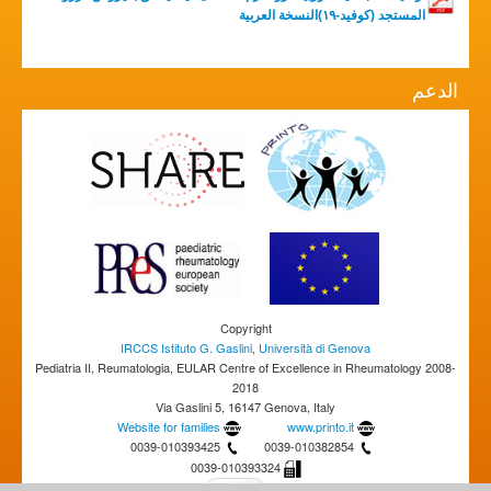
المستجد (كوفيد-١٩)النسخة العربية
الدعم
Copyright
IRCCS Istituto G. Gaslini
,
Università di Genova
Pediatria II, Reumatologia, EULAR Centre of Excellence in Rheumatology 2008-
2018
Via Gaslini 5, 16147 Genova, Italy
Website for families
www.printo.it
0039-010393425
0039-010382854
0039-010393324